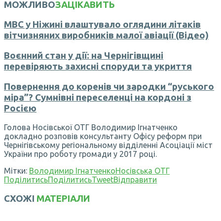
МОЖЛИВО
ЗАЦІКАВИТЬ
МВС у Ніжині влаштувало оглядини літаків
вітчизняних виробників малої авіації (Відео)
Воєнний стан у дії: на Чернігівщині
перевіряють захисні споруди та укриття
Повернення до коренів чи зародки “руського
міра”? Сумнівні переселенці на кордоні з
Росією
Голова Носівської ОТГ Володимир Ігнатченко
докладно розповів консультанту Офісу реформ при
Чернігівському регіональному відділенні Асоціації міст
України про роботу громади у 2017 році.
Мітки:
Володимир Ігнатченко
Носівська ОТГ
Поділитись
Поділитись
Tweet
Відправити
СХОЖІ
МАТЕРІАЛИ