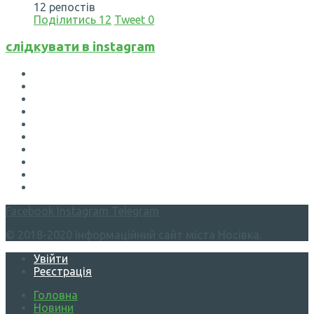
12 репостів
Поділитись
12
Tweet
0
слідкувати в instagram
Facebook
Instagram
Telegram
© 2018-2020 Інформаційний сайт міста Носівка.
Увійти
Реєстрація
Головна
Новини