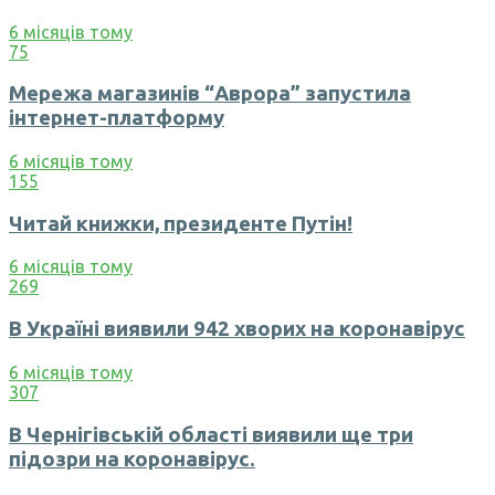
6 місяців тому
75
Мережа магазинів “Аврора” запустила
інтернет-платформу
6 місяців тому
155
Читай книжки, президенте Путін!
6 місяців тому
269
В Україні виявили 942 хворих на коронавірус
6 місяців тому
307
В Чернігівській області виявили ще три
підозри на коронавірус.