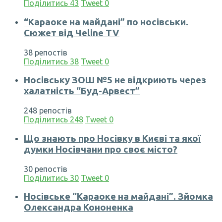
Поділитись
43
Tweet
0
“Караоке на майдані” по носівськи.
Сюжет від Чеline TV
38 репостів
Поділитись
38
Tweet
0
Носівську ЗОШ №5 не відкриють через
халатність “Буд-Арвест”
248 репостів
Поділитись
248
Tweet
0
Що знають про Носівку в Києві та якої
думки Носівчани про своє місто?
30 репостів
Поділитись
30
Tweet
0
Носівське “Караоке на майдані”. Зйомка
Олександра Кононенка