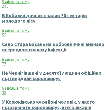
5 місяців тому
216
В Кобижчі дачник спалив 70 гектарів
молодого лісу
6 місяців тому
55
Село Стара Басань на Бобровиччині визнано
осередком спалаху інфекції
6 місяців тому
77
На Чернігівщині у десятої людини офіційно
підтвердили коронавірус
6 місяців тому
38
У Корюківському районі чоловік, у якого
підозрюють коронавірус, втік з лікарні