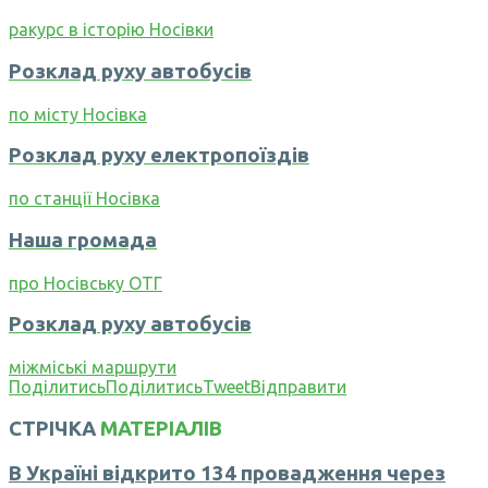
ракурс в історію Носівки
Розклад руху автобусів
по місту Носівка
Розклад руху електропоїздів
по станції Носівка
Наша громада
про Носівську ОТГ
Розклад руху автобусів
міжміські маршрути
Поділитись
Поділитись
Tweet
Відправити
СТРІЧКА
МАТЕРІАЛІВ
В Україні відкрито 134 провадження через