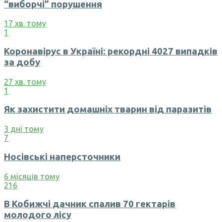
“виборчі” порушення
17 хв. тому
1
Коронавірус в Україні: рекордні 4027 випадків
за добу
27 хв. тому
1
Як захистити домашніх тварин від паразитів
3 дні тому
7
Носівські наперсточники
6 місяців тому
216
В Кобижчі дачник спалив 70 гектарів
молодого лісу