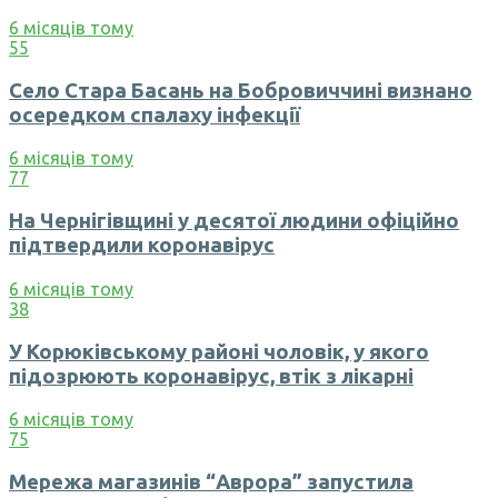
6 місяців тому
55
Село Стара Басань на Бобровиччині визнано
осередком спалаху інфекції
6 місяців тому
77
На Чернігівщині у десятої людини офіційно
підтвердили коронавірус
6 місяців тому
38
У Корюківському районі чоловік, у якого
підозрюють коронавірус, втік з лікарні
6 місяців тому
75
Мережа магазинів “Аврора” запустила