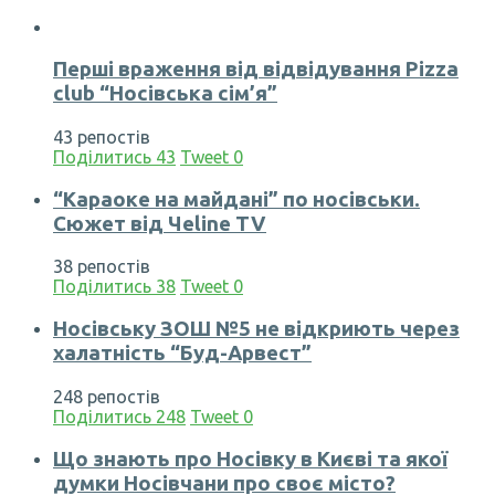
Перші враження від відвідування Pizza
club “Носівська сім’я”
43 репостів
Поділитись
43
Tweet
0
“Караоке на майдані” по носівськи.
Сюжет від Чеline TV
38 репостів
Поділитись
38
Tweet
0
Носівську ЗОШ №5 не відкриють через
халатність “Буд-Арвест”
248 репостів
Поділитись
248
Tweet
0
Що знають про Носівку в Києві та якої
думки Носівчани про своє місто?