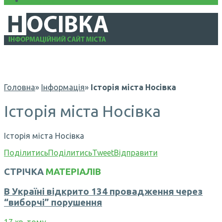
Інформація
Головна
»
Інформація
»
Історія міста Носівка
Історія міста Носівка
Історія міста Носівка
Поділитись
Поділитись
Tweet
Відправити
СТРІЧКА
МАТЕРІАЛІВ
В Україні відкрито 134 провадження через
“виборчі” порушення