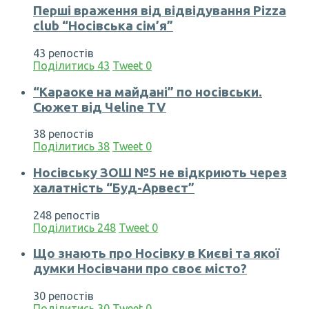
Перші враження від відвідування Pizza
club “Носівська сім’я”
43 репостів
Поділитись
43
Tweet
0
“Караоке на майдані” по носівськи.
Сюжет від Чеline TV
38 репостів
Поділитись
38
Tweet
0
Носівську ЗОШ №5 не відкриють через
халатність “Буд-Арвест”
248 репостів
Поділитись
248
Tweet
0
Що знають про Носівку в Києві та якої
думки Носівчани про своє місто?
30 репостів
Поділитись
30
Tweet
0