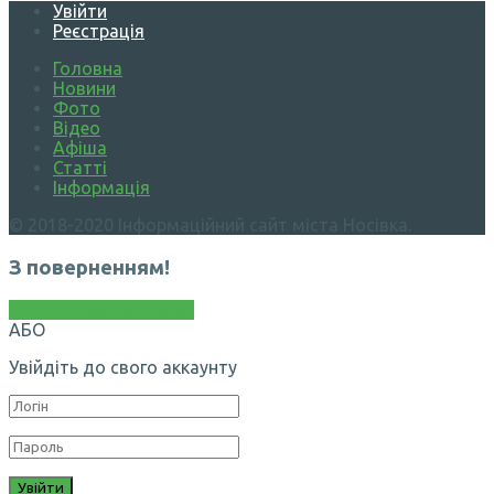
Увійти
Реєстрація
Головна
Новини
Фото
Відео
Афіша
Статті
Інформація
© 2018-2020 Інформаційний сайт міста Носівка.
З поверненням!
Увійти через Facebook
АБО
Увійдіть до свого аккаунту