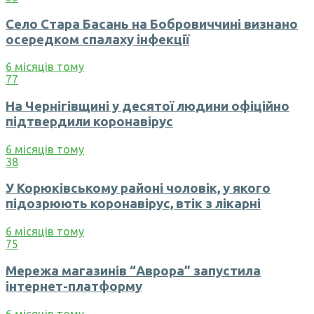
Село Стара Басань на Бобровиччині визнано
осередком спалаху інфекції
6 місяців тому
77
На Чернігівщині у десятої людини офіційно
підтвердили коронавірус
6 місяців тому
38
У Корюківському районі чоловік, у якого
підозрюють коронавірус, втік з лікарні
6 місяців тому
75
Мережа магазинів “Аврора” запустила
інтернет-платформу
6 місяців тому