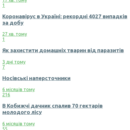
17 хв. тому
1
Коронавірус в Україні: рекордні 4027 випадків
за добу
27 хв. тому
1
Як захистити домашніх тварин від паразитів
3 дні тому
7
Носівські наперсточники
6 місяців тому
216
В Кобижчі дачник спалив 70 гектарів
молодого лісу
6 місяців тому
55