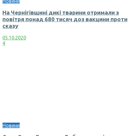
Новини
На Чернігівщині дикі тварини отримали з
повітря понад 680 тисяч доз вакцини проти
сказу
05.10.2020
4
Новини