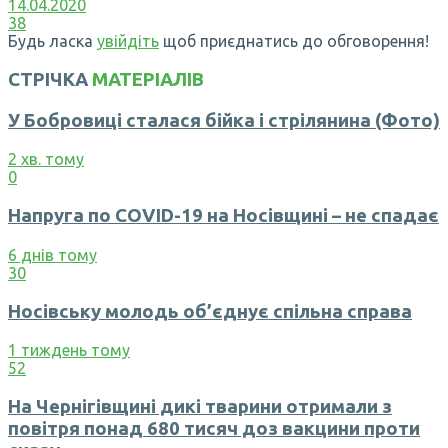
14.04.2020
38
Будь ласка
увійдіть
щоб приєднатись до обговорення!
СТРІЧКА
МАТЕРІАЛІВ
У Бобровиці сталася бійка і стрілянина (Фото)
2 хв. тому
0
Напруга по COVID-19 на Носівщині – не спадає
6 днів тому
30
Носівську молодь об’єднує спільна справа
1 тиждень тому
52
На Чернігівщині дикі тварини отримали з
повітря понад 680 тисяч доз вакцини проти