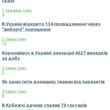
сказу
1 тиждень тому
4
В Україні відкрито 134 провадження через
“виборчі” порушення
2 тижні тому
14
Коронавірус в Україні: рекордні 4027 випадків
за добу
2 тижні тому
2
Як захистити домашніх тварин від паразитів
3 тижні тому
8
В Кобижчі дачник спалив 70 гектарів