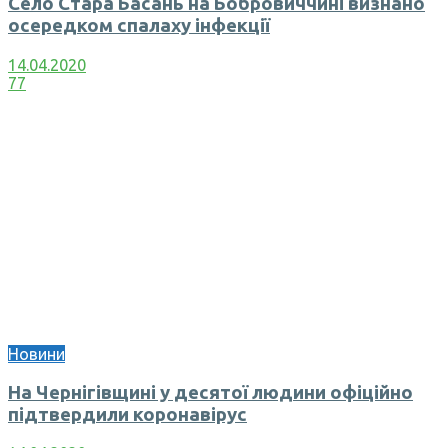
Село Стара Басань на Бобровиччині визнано
осередком спалаху інфекції
14.04.2020
77
Новини
На Чернігівщині у десятої людини офіційно
підтвердили коронавірус