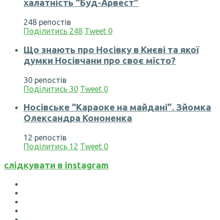
халатність “Буд-Арвест”
248 репостів
Поділитись
248
Tweet
0
Що знають про Носівку в Києві та якої
думки Носівчани про своє місто?
30 репостів
Поділитись
30
Tweet
0
Носівське “Караоке на майдані”. Зйомка
Олександра Кононенка
12 репостів
Поділитись
12
Tweet
0
слідкувати в instagram