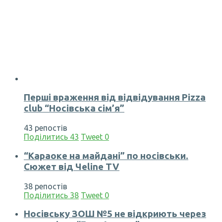
Перші враження від відвідування Pizza
club “Носівська сім’я”
43 репостів
Поділитись
43
Tweet
0
“Караоке на майдані” по носівськи.
Сюжет від Чеline TV
38 репостів
Поділитись
38
Tweet
0
Носівську ЗОШ №5 не відкриють через