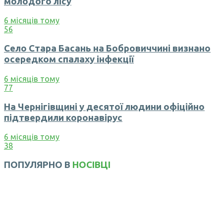
молодого лісу
6 місяців тому
56
Село Стара Басань на Бобровиччині визнано
осередком спалаху інфекції
6 місяців тому
77
На Чернігівщині у десятої людини офіційно
підтвердили коронавірус
6 місяців тому
38
ПОПУЛЯРНО В
НОСІВЦІ