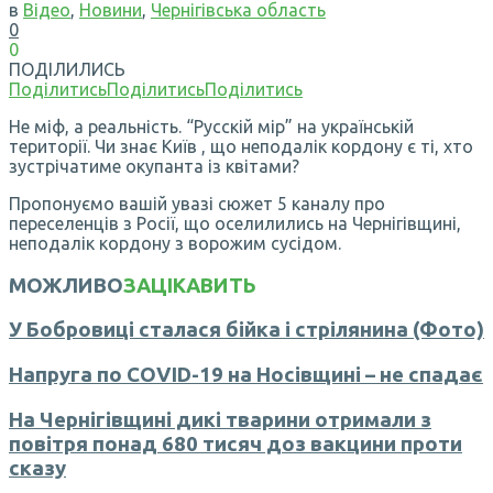
в
Відео
,
Новини
,
Чернігівська область
0
0
ПОДІЛИЛИСЬ
Поділитись
Поділитись
Поділитись
Не міф, а реальність. “Русскій мір” на українській
території. Чи знає Київ , що неподалік кордону є ті, хто
зустрічатиме окупанта із квітами?
Пропонуємо вашій увазі сюжет 5 каналу про
переселенців з Росії, що оселилились на Чернігівщині,
неподалік кордону з ворожим сусідом.
МОЖЛИВО
ЗАЦІКАВИТЬ
У Бобровиці сталася бійка і стрілянина (Фото)
Напруга по COVID-19 на Носівщині – не спадає
На Чернігівщині дикі тварини отримали з
повітря понад 680 тисяч доз вакцини проти
сказу