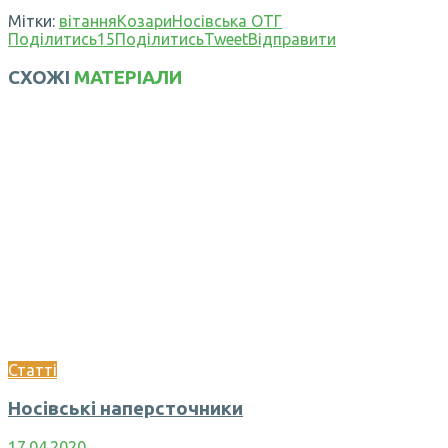
Мітки:
вітання
Козари
Носівська ОТГ
Поділитись
15
Поділитись
Tweet
Відправити
СХОЖІ
МАТЕРІАЛИ
Статті
Носівські наперсточники
17.04.2020