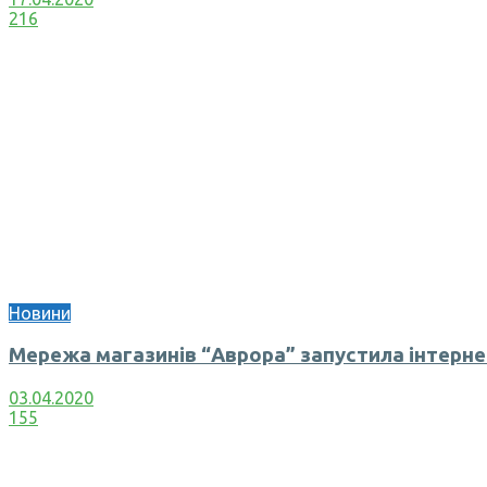
216
Новини
Мережа магазинів “Аврора” запустила інтерн
03.04.2020
155