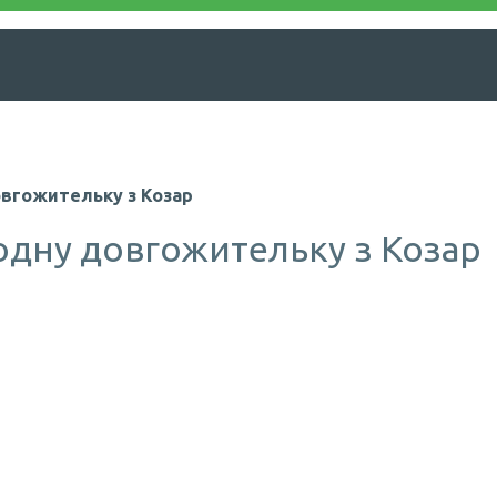
овгожительку з Козар
одну довгожительку з Козар