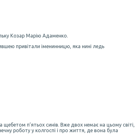
ельку Козар Марію Адаменко.
ившею привітали іменинницю, яка нині ледь
а щебетом п’ятьох синів. Вже двох немає на цьому світі,
нечну роботу у колгоспі і про життя, де вона була