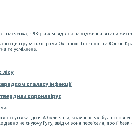
а Ігнатченка, з 98-річчям від дня народження вітали жит
ьного центру міської ради Оксаною Тонконог та Юлією Кр
на та усміхнена.
 лісу
середком спалаху інфекції
дтвердили коронавірус
ди.
ня сусідка, діти. А були часи, коли її оселя була сповнен
 давно неіснуючу Гуту, звідки вона переїхала, про її безкі