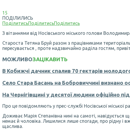
15
ПОДІЛИЛИСЬ
Поділитись
Поділитись
Поділитись
З вітаннями від Носівського міського голови Володимир
Староста Тетяна Бруй разом з працівниками територіал
пересувається , проте надзвичайно раділа гостям, привіт
МОЖЛИВО
ЗАЦІКАВИТЬ
В Кобижчі дачник спалив 70 гектарів молодого
Село Стара Басань на Бобровиччині визнано о
На Чернігівщині у десятої людини офіційно пі
Про це повідомляють у прес-службі Носівської міської ра
Доживає Марія Степанівна нині на самоті, навідується щод
немає й чоловіка. Лишилися лише спогади, про рідну і вже
щаслива.