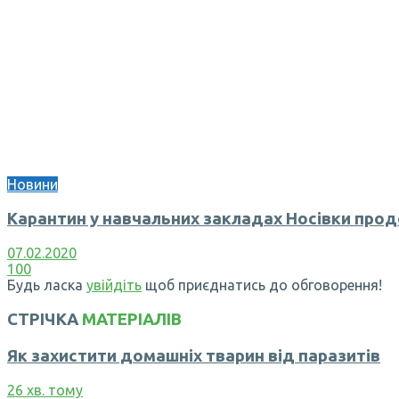
Новини
Карантин у навчальних закладах Носівки про
07.02.2020
100
Будь ласка
увійдіть
щоб приєднатись до обговорення!
СТРІЧКА
МАТЕРІАЛІВ
Як захистити домашніх тварин від паразитів
26 хв. тому