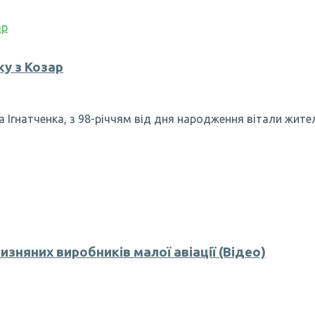
у з Козар
 Ігнатченка, з 98-річчям від дня народження вітали жите
изняних виробників малої авіації (Відео)