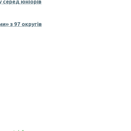
у серед юніорів
» з 97 округів