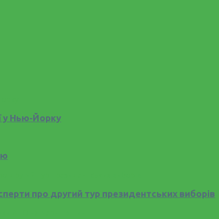
ї у Нью-Йорку
ію
сперти про другий тур президентських виборів