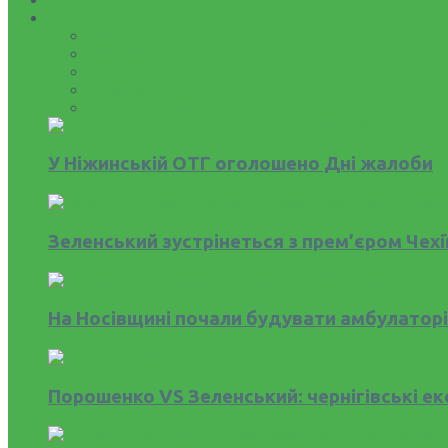
Новини
Все
Носівська ОТГ
Світ
Україна
Чернігівська область
У Ніжинській ОТГ оголошено Дні жалоби
Зеленський зустрінеться з прем’єром Чехі
На Носівщині почали будувати амбулатор
Порошенко VS Зеленський: чернігівські ек