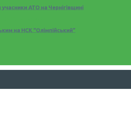
и учасники АТО на Чернігівщині
ьким на НСК “Олімпійський”