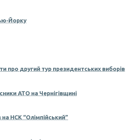
Нью-Йорку
ти про другий тур президентських виборів
асники АТО на Чернігівщині
 на НСК “Олімпійський”