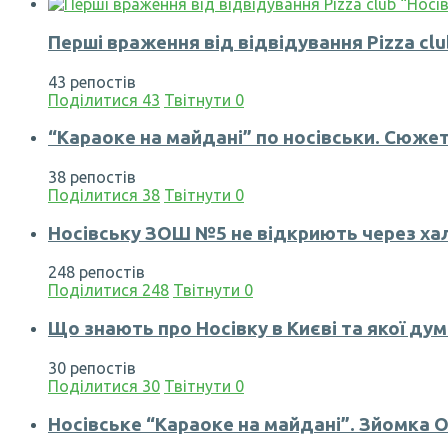
Перші враження від відвідування Pizza clu
43 репостів
Поділитися
43
Твітнути
0
“Караоке на майдані” по носівськи. Сюжет
38 репостів
Поділитися
38
Твітнути
0
Носівську ЗОШ №5 не відкриють через ха
248 репостів
Поділитися
248
Твітнути
0
Що знають про Носівку в Києві та якої дум
30 репостів
Поділитися
30
Твітнути
0
Носівське “Караоке на майдані”. Зйомка