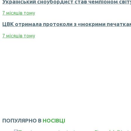
Український сноубордист став чемпіоном світ
7 місяців тому
ЦВК отримала протоколи з «мокрими печатками
7 місяців тому
ПОПУЛЯРНО В
НОСІВЦІ