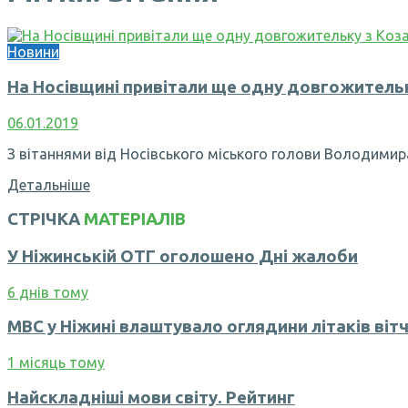
Новини
На Носівщині привітали ще одну довгожительк
06.01.2019
З вітаннями від Носівського міського голови Володимира
Детальніше
СТРІЧКА
МАТЕРІАЛІВ
У Ніжинській ОТГ оголошено Дні жалоби
6 днів тому
МВС у Ніжині влаштувало оглядини літаків вітч
1 місяць тому
Найскладніші мови світу. Рейтинг