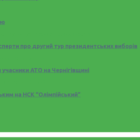
ію
сперти про другий тур президентських виборів
и учасники АТО на Чернігівщині
ьким на НСК “Олімпійський”