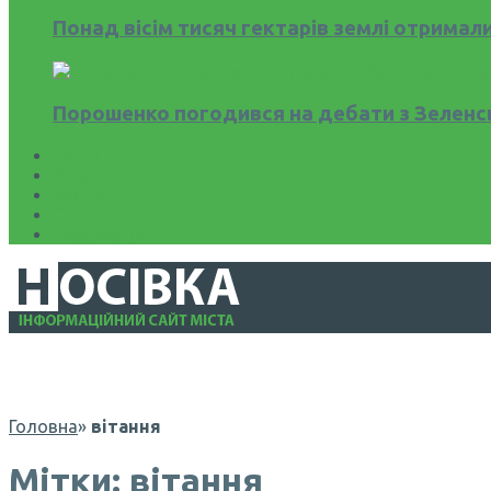
Понад вісім тисяч гектарів землі отримал
Порошенко погодився на дебати з Зеленс
Фото
Відео
Афіша
Статті
Інформація
Головна
»
вітання
Мітки: вітання