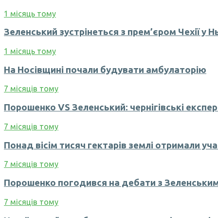
1 місяць тому
Зеленський зустрінеться з прем’єром Чехії у 
1 місяць тому
На Носівщині почали будувати амбулаторію
7 місяців тому
Порошенко VS Зеленський: чернігівські експер
7 місяців тому
Понад вісім тисяч гектарів землі отримали уч
7 місяців тому
Порошенко погодився на дебати з Зеленським
7 місяців тому