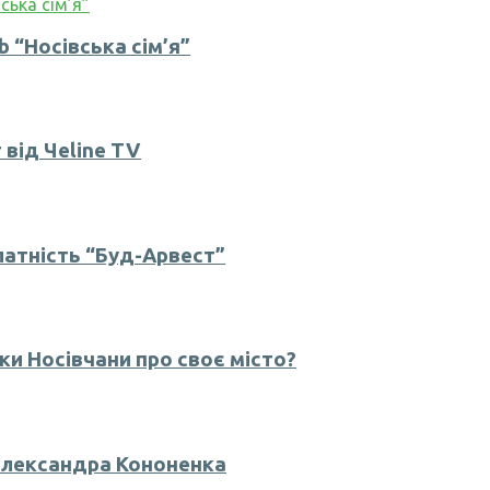
b “Носівська сім’я”
 від Чеline TV
латність “Буд-Арвест”
ки Носівчани про своє місто?
 Олександра Кононенка