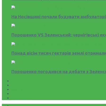
На Носівщині почали будувати амбулатор
Порошенко VS Зеленський: чернігівські ек
Понад вісім тисяч гектарів землі отримал
Порошенко погодився на дебати з Зеленс
Фото
Відео
Афіша
Статті
Інформація
Головна