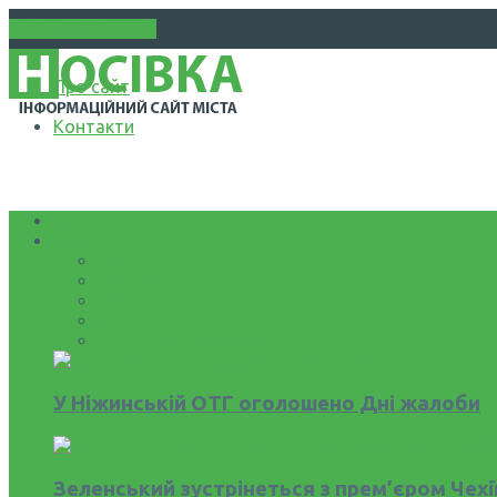
WIKI НОСІВЩИНА
Про сайт
Контакти
Головна
Новини
Все
Носівська ОТГ
Світ
Україна
Чернігівська область
У Ніжинській ОТГ оголошено Дні жалоби
Зеленський зустрінеться з прем’єром Чехі