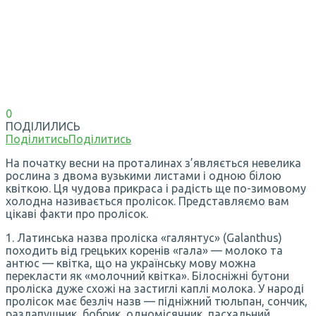
0
ПОДІЛИЛИСЬ
Поділитись
Поділитись
На початку весни на проталинах з’являється невелика
рослина з двома вузькими листами і одною білою
квіткою. Ця чудова прикраса і радість ще по-зимовому
холодна називається пролісок. Представляємо вам
цікаві факти про пролісок.
1. Латинська назва проліска «галянтус» (Galanthus)
походить від грецьких коренів «гала» — молоко та
антюс — квітка, що на українську мову можна
перекласти як «молочний квітка». Білосніжні бутони
проліска дуже схожі на застиглі каплі молока. У народі
пролісок має безліч назв — підніжний тюльпан, сончик,
разлапушник, бобрик, одномісячник, пасхальний