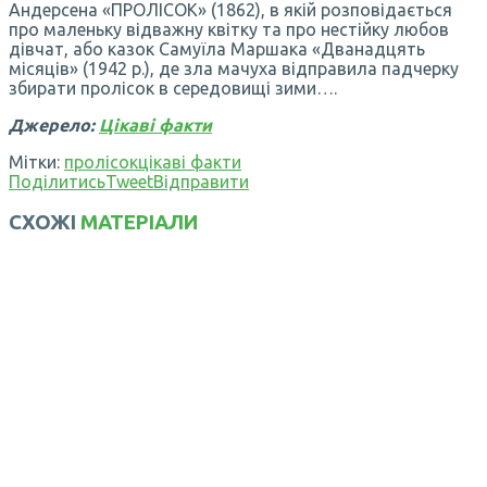
Андерсена «ПРОЛІСОК» (1862), в якій розповідається
про маленьку відважну квітку та про нестійку любов
дівчат, або казок Самуїла Маршака «Дванадцять
місяців» (1942 р.), де зла мачуха відправила падчерку
збирати пролісок в середовищі зими….
Джерело:
Цікаві факти
Мітки:
пролісок
цікаві факти
Поділитись
Tweet
Відправити
СХОЖІ
МАТЕРІАЛИ