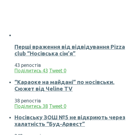
Перші враження від відвідування Pizza
club “Носівська сім’я”
43 репостів
Поділитись
43
Tweet
0
“Караоке на майдані” по носівськи.
Сюжет від Чеline TV
38 репостів
Поділитись
38
Tweet
0
Носівську ЗОШ №5 не відкриють через
халатність “Буд-Арвест”