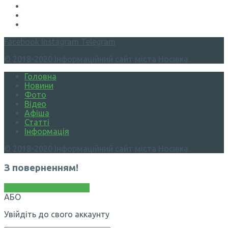
Facebook
Instagram
Telegram
© 2018-2020 Інформаційний сайт міста Носівка.
Головна
Новини
Фото
Відео
Афіша
Статті
Інформація
© 2018-2020 Інформаційний сайт міста Носівка.
З поверненням!
Увійти через Facebook
АБО
Увійдіть до свого аккаунту