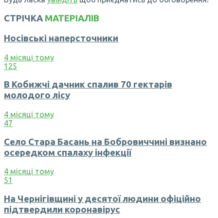
СТРІЧКА
МАТЕРІАЛІВ
Носівські наперсточники
4 місяці тому
125
В Кобижчі дачник спалив 70 гектарів
молодого лісу
4 місяці тому
47
Село Стара Басань на Бобровиччині визнано
осередком спалаху інфекції
4 місяці тому
51
На Чернігівщині у десятої людини офіційно
підтвердили коронавірус