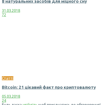
8 натуральних засобів для міцного сну
31.03.2018
72
Статті
Bitcoin: 21 цікавий факт про криптовалюту
05.03.2018
24
Будь ласка
увійдіть
щоб приєднатись до обговорення!