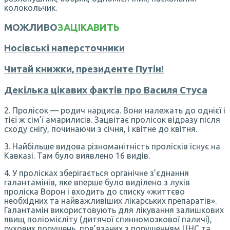
колокольчик.
МОЖЛИВО
ЗАЦІКАВИТЬ
Носівські наперсточники
Читай книжки, президенте Путін!
Декілька цікавих фактів про Василя Стуса
2. Пролісок — родич нарциса. Вони належать до однієї і
тієї ж сім’ї амарилисів. Зацвітає пролісок відразу після
сходу снігу, починаючи з січня, і квітне до квітня.
3. Найбільше видова різноманітність пролісків існує на
Кавказі. Там було виявлено 16 видів.
4. У пролісках зберігається органічне з’єднання
галантамінів, яке вперше було виділено з луків
проліска Ворон і входить до списку «життєво
необхідних та найважливіших лікарських препаратів».
Галантамін використовують для лікування залишкових
явищ поліомієліту (дитячої спинномозкової паличі),
рухових порушень, пов’язаних з порушенням ЦНС та