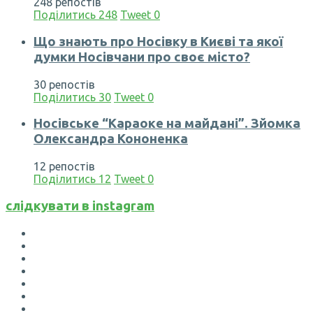
248 репостів
Поділитись
248
Tweet
0
Що знають про Носівку в Києві та якої
думки Носівчани про своє місто?
30 репостів
Поділитись
30
Tweet
0
Носівське “Караоке на майдані”. Зйомка
Олександра Кононенка
12 репостів
Поділитись
12
Tweet
0
слідкувати в instagram