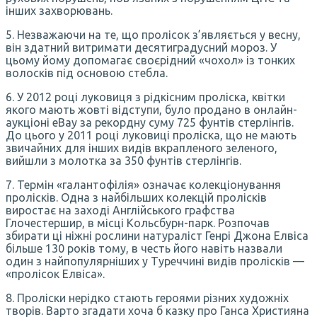
інших захворювань.
5. Незважаючи на те, що пролісок з’являється у весну,
він здатний витримати десятиградусний мороз. У
цьому йому допомагає своєрідний «чохол» із тонких
волосків під основою стебла.
6. У 2012 році луковиця з рідкісним проліска, квітки
якого мають жовті відступи, було продано в онлайн-
аукціоні eBay за рекордну суму 725 фунтів стерлінгів.
До цього у 2011 році луковиці проліска, що не мають
звичайних для інших видів вкрапленого зеленого,
вийшли з молотка за 350 фунтів стерлінгів.
7. Термін «галантофілія» означає колекціонування
пролісків. Одна з найбільших колекцій пролісків
виростає на заході Англійського графства
Глочестершир, в місці Кольсбурн-парк. Розпочав
збирати ці ніжні рослини натураліст Генрі Джона Елвіса
більше 130 років тому, в честь його навіть назвали
один з найпопулярніших у Туреччині видів пролісків —
«пролісок Елвіса».
8. Проліски нерідко стають героями різних художніх
творів. Варто згадати хоча б казку про Ганса Християна