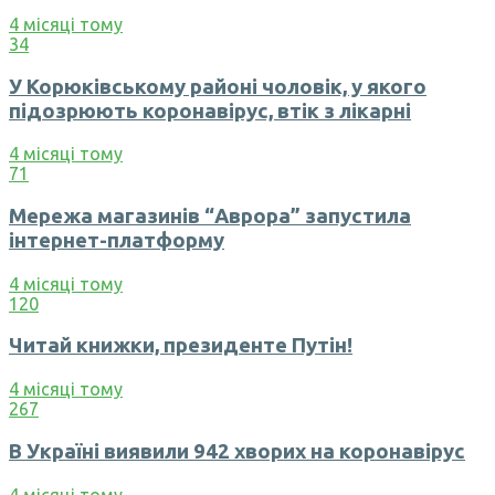
4 місяці тому
34
У Корюківському районі чоловік, у якого
підозрюють коронавірус, втік з лікарні
4 місяці тому
71
Мережа магазинів “Аврора” запустила
інтернет-платформу
4 місяці тому
120
Читай книжки, президенте Путін!
4 місяці тому
267
В Україні виявили 942 хворих на коронавірус
4 місяці тому