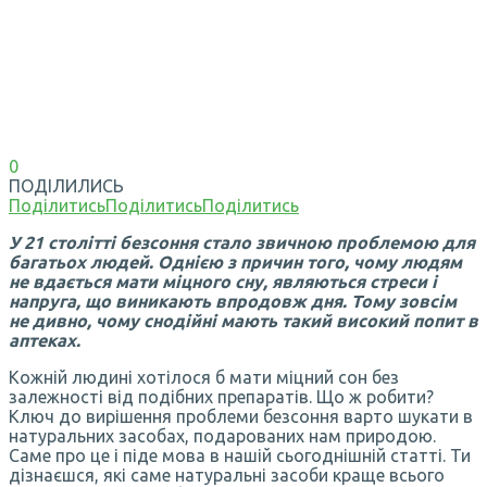
0
ПОДІЛИЛИСЬ
Поділитись
Поділитись
Поділитись
У 21 столітті безсоння стало звичною проблемою для
багатьох людей. Однією з причин того, чому людям
не вдається мати міцного сну, являються стреси і
напруга, що виникають впродовж дня. Тому зовсім
не дивно, чому снодійні мають такий високий попит в
аптеках.
Кожній людині хотілося б мати міцний сон без
залежності від подібних препаратів. Що ж робити?
Ключ до вирішення проблеми безсоння варто шукати в
натуральних засобах, подарованих нам природою.
Саме про це і піде мова в нашій сьогоднішній статті. Ти
дізнаєшся, які саме натуральні засоби краще всього