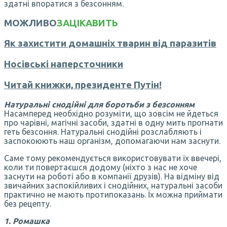
здатні впоратися з безсонням.
МОЖЛИВО
ЗАЦІКАВИТЬ
Як захистити домашніх тварин від паразитів
Носівські наперсточники
Читай книжки, президенте Путін!
Натуральні снодійні для боротьби з безсонням
Насамперед необхідно розуміти, що зовсім не йдеться
про чарівні, магічні засоби, здатні в одну мить прогнати
геть безсоння. Натуральні снодійні розслабляють і
заспокоюють наш організм, допомагаючи нам заснути.
Саме тому рекомендується використовувати їх ввечері,
коли ти повертаєшся додому (ніхто з нас не хоче
заснути на роботі або в компанії друзів). На відміну від
звичайних заспокійливих і снодійних, натуральні засоби
практично не мають протипоказань. Їх можна приймати
без рецепту.
1. Ромашка