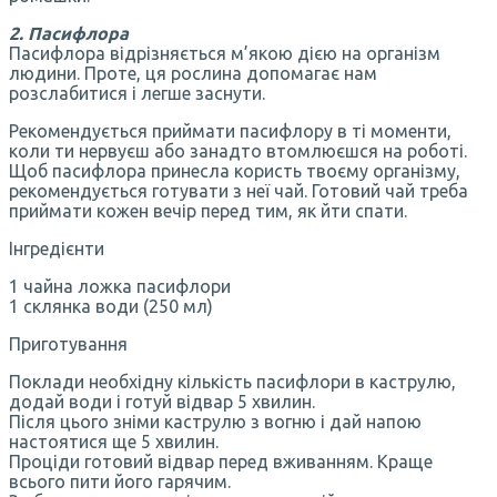
2. Пасифлора
Пасифлора відрізняється м’якою дією на організм
людини. Проте, ця рослина допомагає нам
розслабитися і легше заснути.
Рекомендується приймати пасифлору в ті моменти,
коли ти нервуєш або занадто втомлюєшся на роботі.
Щоб пасифлора принесла користь твоєму організму,
рекомендується готувати з неї чай. Готовий чай треба
приймати кожен вечір перед тим, як йти спати.
Інгредієнти
1 чайна ложка пасифлори
1 склянка води (250 мл)
Приготування
Поклади необхідну кількість пасифлори в каструлю,
додай води і готуй відвар 5 хвилин.
Після цього зніми каструлю з вогню і дай напою
настоятися ще 5 хвилин.
Проціди готовий відвар перед вживанням. Краще
всього пити його гарячим.