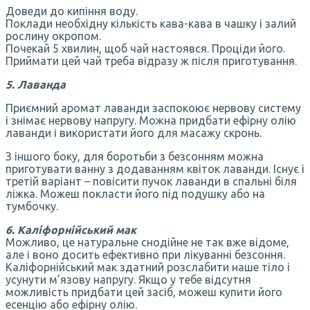
Доведи до кипіння воду.
Поклади необхідну кількість кава-кава в чашку і залий
рослину окропом.
Почекай 5 хвилин, щоб чай настоявся. Проціди його.
Приймати цей чай треба відразу ж після приготування.
5. Лаванда
Приємний аромат лаванди заспокоює нервову систему
і знімає нервову напругу. Можна придбати ефірну олію
лаванди і використати його для масажу скронь.
З іншого боку, для боротьби з безсонням можна
приготувати ванну з додаванням квіток лаванди. Існує і
третій варіант – повісити пучок лаванди в спальні біля
ліжка. Можеш покласти його під подушку або на
тумбочку.
6. Каліфорнійський мак
Можливо, це натуральне снодійне не так вже відоме,
але і воно досить ефективно при лікуванні безсоння.
Каліфорнійський мак здатний розслабити наше тіло і
усунути м’язову напругу. Якщо у тебе відсутня
можливість придбати цей засіб, можеш купити його
есенцію або ефірну олію.