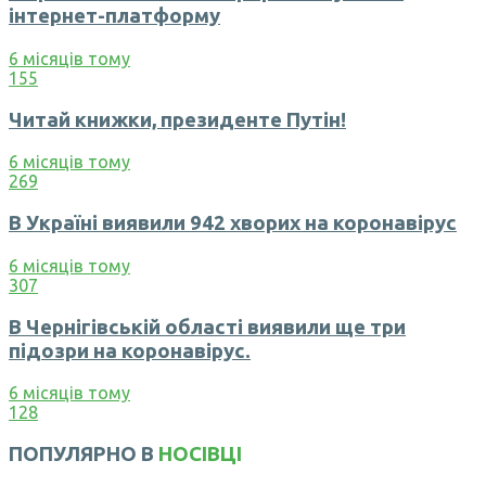
інтернет-платформу
6 місяців тому
155
Читай книжки, президенте Путін!
6 місяців тому
269
В Україні виявили 942 хворих на коронавірус
6 місяців тому
307
В Чернігівській області виявили ще три
підозри на коронавірус.
6 місяців тому
128
ПОПУЛЯРНО В
НОСІВЦІ