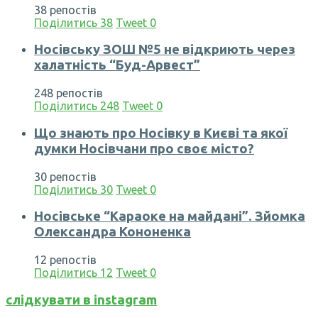
38 репостів
Поділитись
38
Tweet
0
Носівську ЗОШ №5 не відкриють через
халатність “Буд-Арвест”
248 репостів
Поділитись
248
Tweet
0
Що знають про Носівку в Києві та якої
думки Носівчани про своє місто?
30 репостів
Поділитись
30
Tweet
0
Носівське “Караоке на майдані”. Зйомка
Олександра Кононенка
12 репостів
Поділитись
12
Tweet
0
слідкувати в instagram