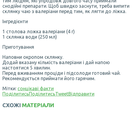
тим людям, які упродовж довгого часу приймали
снодійні препарати. Щоб швидко заснути, треба випити
склянку чаю з валеріани перед тим, як лягти до ліжка.
Інгредієнти
1 столова ложка валеріани (4 г)
1 склянка води (250 мл)
Приготування
Наповни окропом склянку.
Додай вказану кількість валеріани і дай напою
настоятися 5 хвилин.
Перед вживанням проціди і підсолоди готовий чай.
Рекомендується приймати його гарячим.
Мітки:
сон
цікаві факти
Поділитись
Поділитись
Tweet
Відправити
СХОЖІ
МАТЕРІАЛИ