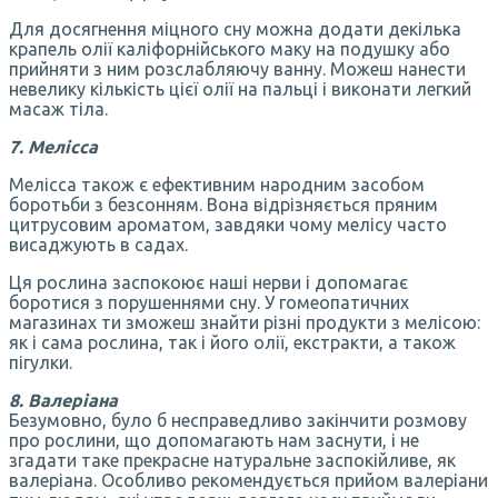
Для досягнення міцного сну можна додати декілька
крапель олії каліфорнійського маку на подушку або
прийняти з ним розслабляючу ванну. Можеш нанести
невелику кількість цієї олії на пальці і виконати легкий
масаж тіла.
7. Мелісса
Мелісса також є ефективним народним засобом
боротьби з безсонням. Вона відрізняється пряним
цитрусовим ароматом, завдяки чому мелісу часто
висаджують в садах.
Ця рослина заспокоює наші нерви і допомагає
боротися з порушеннями сну. У гомеопатичних
магазинах ти зможеш знайти різні продукти з мелісою:
як і сама рослина, так і його олії, екстракти, а також
пігулки.
8. Валеріана
Безумовно, було б несправедливо закінчити розмову
про рослини, що допомагають нам заснути, і не
згадати таке прекрасне натуральне заспокійливе, як
валеріана. Особливо рекомендується прийом валеріани