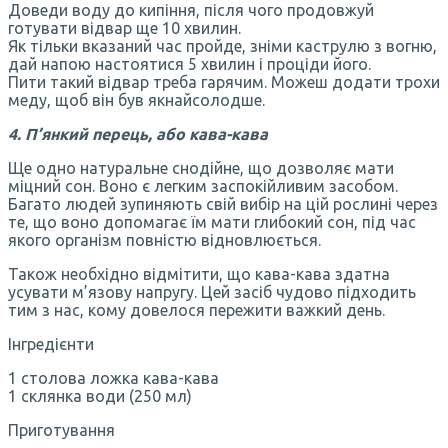
Доведи воду до кипіння, після чого продовжуй
готувати відвар ще 10 хвилин.
Як тільки вказаний час пройде, зніми каструлю з вогню,
дай напою настоятися 5 хвилин і проціди його.
Пити такий відвар треба гарячим. Можеш додати трохи
меду, щоб він був якнайсолодше.
4. П’янкий перець, або кава-кава
Ще одно натуральне снодійне, що дозволяє мати
міцний сон. Воно є легким заспокійливим засобом.
Багато людей зупиняють свій вибір на цій рослині через
те, що воно допомагає їм мати глибокий сон, під час
якого організм повністю відновлюється.
Також необхідно відмітити, що кава-кава здатна
усувати м’язову напругу. Цей засіб чудово підходить
тим з нас, кому довелося пережити важкий день.
Інгредієнти
1 столова ложка кава-кава
1 склянка води (250 мл)
Приготування