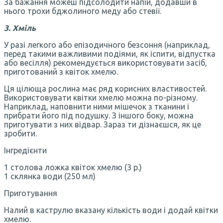
За бажання можеш підсолодити напій, додавши в
нього трохи бджолиного меду або стевії.
3. Хміль
У разі легкого або епізодичного безсоння (наприклад,
перед такими важливими подіями, як іспити, відпустка
або весілля) рекомендується використовувати засіб,
приготований з квіток хмелю.
Ця цілюща рослина має ряд корисних властивостей.
Використовувати квітки хмелю можна по-різному.
Наприклад, наповнити ними мішечок з тканини і
прибрати його під подушку. З іншого боку, можна
приготувати з них відвар. Зараз ти дізнаєшся, як це
зробити.
Інгредієнти
1 столова ложка квіток хмелю (3 р.)
1 склянка води (250 мл)
Приготування
Налий в каструлю вказану кількість води і додай квітки
хмелю.