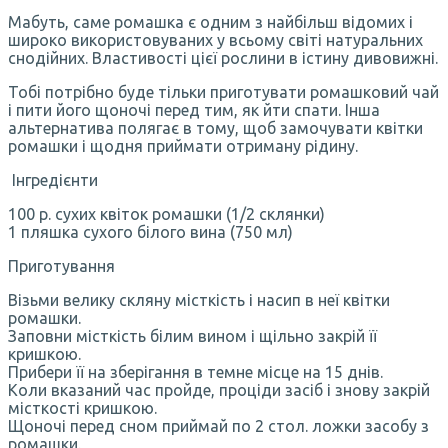
Мабуть, саме ромашка є одним з найбільш відомих і
широко використовуваних у всьому світі натуральних
снодійних. Властивості цієї рослини в істину дивовижні.
Тобі потрібно буде тільки приготувати ромашковий чай
і пити його щоночі перед тим, як йти спати. Інша
альтернатива полягає в тому, щоб замочувати квітки
ромашки і щодня приймати отриману рідину.
Інгредієнти
100 р. сухих квіток ромашки (1/2 склянки)
1 пляшка сухого білого вина (750 мл)
Приготування
Візьми велику скляну місткість і насип в неї квітки
ромашки.
Заповни місткість білим вином і щільно закрій її
кришкою.
Прибери її на зберігання в темне місце на 15 днів.
Коли вказаний час пройде, проціди засіб і знову закрій
місткості кришкою.
Щоночі перед сном приймай по 2 стол. ложки засобу з
ромашки.