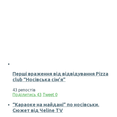
Перші враження від відвідування Pizza
club “Носівська сім’я”
43 репостів
Поділитись
43
Tweet
0
“Караоке на майдані” по носівськи.
Сюжет від Чеline TV