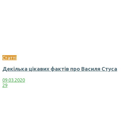
Статті
Декілька цікавих фактів про Василя Стуса
09.03.2020
29