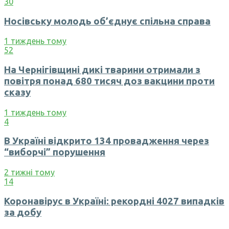
30
Носівську молодь об’єднує спільна справа
1 тиждень тому
52
На Чернігівщині дикі тварини отримали з
повітря понад 680 тисяч доз вакцини проти
сказу
1 тиждень тому
4
В Україні відкрито 134 провадження через
“виборчі” порушення
2 тижні тому
14
Коронавірус в Україні: рекордні 4027 випадків
за добу