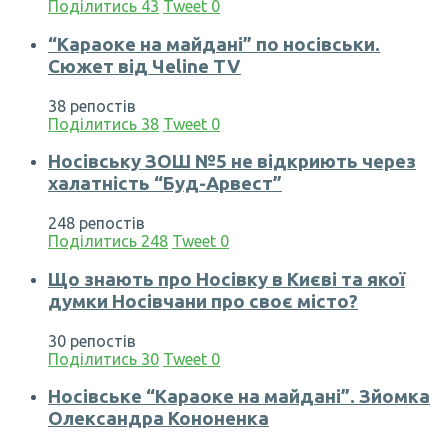
Поділитись
43
Tweet
0
“Караоке на майдані” по носівськи.
Сюжет від Чеline TV
38 репостів
Поділитись
38
Tweet
0
Носівську ЗОШ №5 не відкриють через
халатність “Буд-Арвест”
248 репостів
Поділитись
248
Tweet
0
Що знають про Носівку в Києві та якої
думки Носівчани про своє місто?
30 репостів
Поділитись
30
Tweet
0
Носівське “Караоке на майдані”. Зйомка
Олександра Кононенка