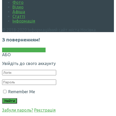
Фото
Відео
Афіша
Статті
Інформація
© 2018-2020 Інформаційний сайт міста Носівка.
З поверненням!
Увійти через Facebook
АБО
Увійдіть до свого аккаунту
Remember Me
Забули пароль?
Реєстрація