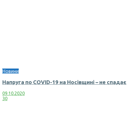
Новини
Напруга по COVID-19 на Носівщині – не спадає
09.10.2020
30