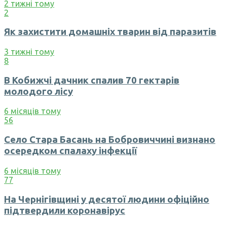
2 тижні тому
2
Як захистити домашніх тварин від паразитів
3 тижні тому
8
В Кобижчі дачник спалив 70 гектарів
молодого лісу
6 місяців тому
56
Село Стара Басань на Бобровиччині визнано
осередком спалаху інфекції
6 місяців тому
77
На Чернігівщині у десятої людини офіційно
підтвердили коронавірус