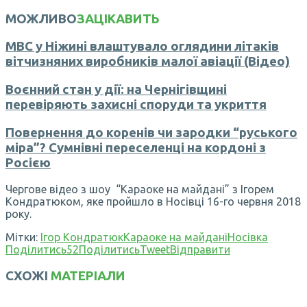
МОЖЛИВО
ЗАЦІКАВИТЬ
МВС у Ніжині влаштувало оглядини літаків
вітчизняних виробників малої авіації (Відео)
Воєнний стан у дії: на Чернігівщині
перевіряють захисні споруди та укриття
Повернення до коренів чи зародки “руського
міра”? Сумнівні переселенці на кордоні з
Росією
Чергове відео з шоу “Караоке на майдані” з Ігорем
Кондратюком, яке пройшло в Носівці 16-го червня 2018
року.
Мітки:
Ігор Кондратюк
Караоке на майдані
Носівка
Поділитись
52
Поділитись
Tweet
Відправити
СХОЖІ
МАТЕРІАЛИ