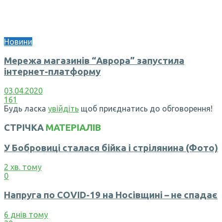
Новини
Мережа магазинів “Аврора” запустила
інтернет-платформу
03.04.2020
161
Будь ласка
увійдіть
щоб приєднатись до обговорення!
СТРІЧКА
МАТЕРІАЛІВ
У Бобровиці сталася бійка і стрілянина (Фото)
2 хв. тому
0
Напруга по COVID-19 на Носівщині – не спадає
6 днів тому