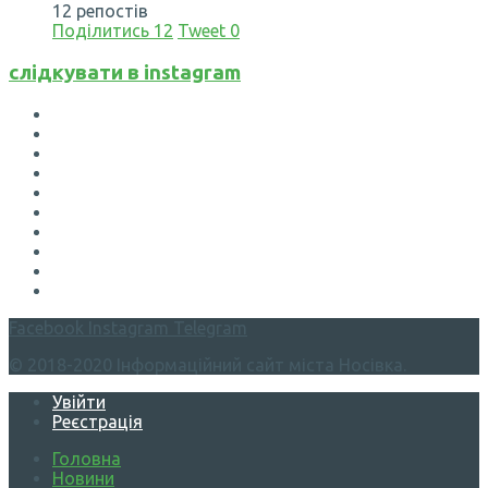
12 репостів
Поділитись
12
Tweet
0
слідкувати в instagram
Facebook
Instagram
Telegram
© 2018-2020 Інформаційний сайт міста Носівка.
Увійти
Реєстрація
Головна
Новини