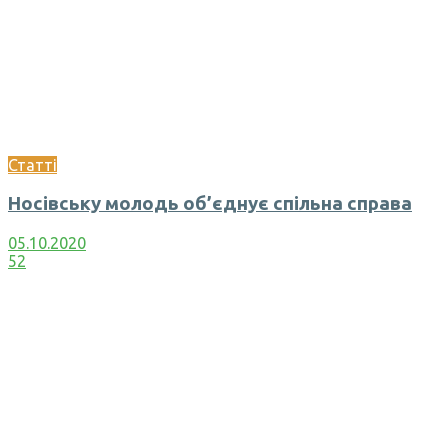
Статті
Носівську молодь об’єднує спільна справа
05.10.2020
52