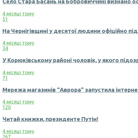
Село Стара Басань на Бобровиччині визнано о
4 місяці тому
51
На Чернігівщині у десятої людини офіційно пі
4 місяці тому
34
У Корюківському районі чоловік, у якого підозр
4 місяці тому
71
Мережа магазинів “Аврора” запустила інтерн
4 місяці тому
120
Читай книжки, президенте Путін!
4 місяці тому
267