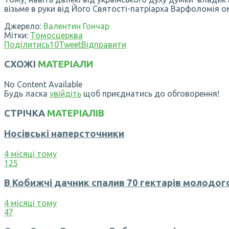
візьме в руки від Його Святості-патріарха Варфоломія о
Джерело:
Валентин Гончар
Мітки:
Томос
церква
Поділитись
10
Tweet
Відправити
СХОЖІ
МАТЕРІАЛИ
No Content Available
Будь ласка
увійдіть
щоб приєднатись до обговорення!
СТРІЧКА
МАТЕРІАЛІВ
Носівські наперсточники
4 місяці тому
125
В Кобижчі дачник спалив 70 гектарів молодого
4 місяці тому
47