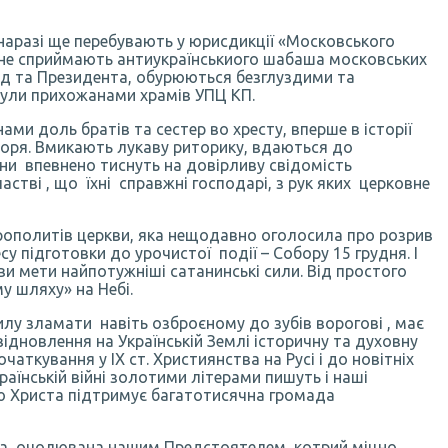
 наразі ще перебувають у юрисдикції «Московського
 ж не сприймають антиукраїнськиого шабаша московських
ряд та Президента, обурюються безглуздими та
були прихожанами храмів УПЦ КП.
ами доль братів та сестер во хресту, вперше в історії
моря. Вмикають лукаву риторику, вдаються до
они впевнено тиснуть на довірливу свідомість
тві , що їхні справжні господарі, з рук яких церковне
рополитів церкви, яка нещодавно оголосила про розрив
 підготовки до урочистої події – Собору 15 грудня. І
ви мети найпотужніші сатанинські сили. Від простого
у шляху» на Небі.
илу зламати навіть озброєному до зубів ворогові , має
дновлення на Українській Землі історичну та духовну
аткування у ІХ ст. Християнства на Русі і до новітніх
раїнській війні золотими літерами пишуть і наші
.ю Христа підтримує багатотисячна громада
ква, очолювана нашим Предстоятелем, котрий міцно