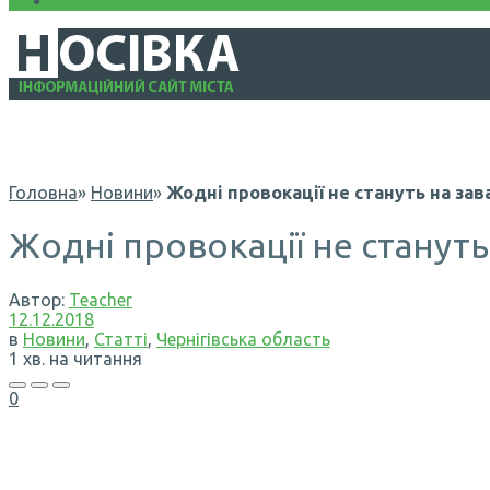
Інформація
Головна
»
Новини
»
Жодні провокації не стануть на зав
Жодні провокації не стануть
Автор:
Teacher
12.12.2018
в
Новини
,
Статті
,
Чернігівська область
1 хв. на читання
0