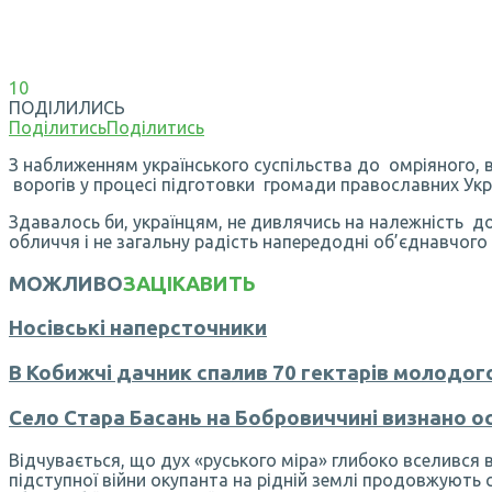
10
ПОДІЛИЛИСЬ
Поділитись
Поділитись
З наближенням українського суспільства до омріяного, 
ворогів у процесі підготовки громади православних Укр
Здавалось би, українцям, не дивлячись на належність до
обличчя і не загальну радість напередодні об’єднавчого
МОЖЛИВО
ЗАЦІКАВИТЬ
Носівські наперсточники
В Кобижчі дачник спалив 70 гектарів молодого
Село Стара Басань на Бобровиччині визнано о
Відчувається, що дух «руського міра» глибоко вселився в 
підступної війни окупанта на рідній землі продовжують 