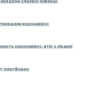
середком спалаху інфекції
дтвердили коронавірус
юють коронавірус, втік з лікарні
ет-платформу