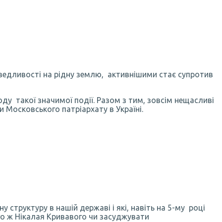
аведливості на рідну землю, активнішими стає супротив
ду такої значимої події. Разом з тим, зовсім нещасливі
 Московського патріархату в Україні.
у структуру в нашій державі і які, навіть на 5-му році
го ж Нікалая Кривавого чи засуджувати