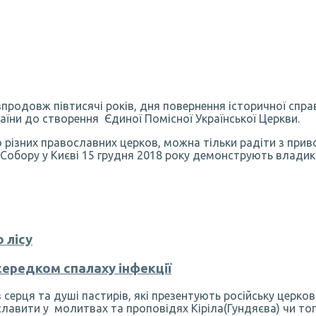
впродовж півтисячі років, дня повернення історичної спр
аїни до створення Єдиної Помісної Української Церкви.
 різних православних церков, можна тільки радіти з приво
 Собору у Києві 15 грудня 2018 року демонструють владики
 лісу
середком спалаху інфекції
серця та душі пастирів, які презентують російську церковн
славити у молитвах та проповідях Кіріла(Гундяєва) чи то