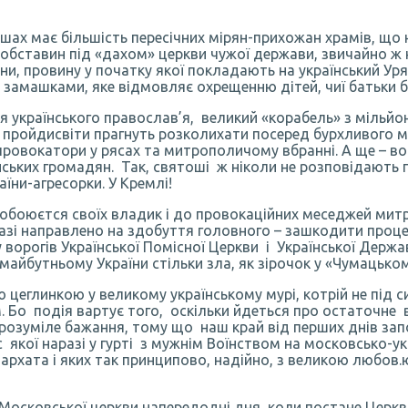
душах має більшість пересічних мірян-прихожан храмів, що
илу обставин під «дахом» церкви чужої держави, звичайно
ійни, провину у початку якої покладають на український У
замашками, яке відмовляє охрещенню дітей, чиї батьки 
я українського православ’я, великий «корабель» з мільйон
а пройдисвіти прагнуть розколихати посеред бурхливого 
 провокатори у рясах та митрополичому вбранні. А ще – в
ких громадян. Так, святоші ж ніколи не розповідають пас
їни-агресорки. У Кремлі!
обоюєтся своїх владик і до провокаційних меседжей мит
зі направлено на здобуття головного – зашкодити процесу
 ворогів Української Помісної Церкви і Української Держа
майбутньому України стільки зла, як зірочок у «Чумацьком
 цеглинкою у великому українському мурі, котрій не під с
Бо подія вартує того, оскільки йдеться про остаточне ві
зрозуміле бажання, тому що наш край від перших днів започ
с якої наразі у гурті з мужнім Воїнством на московсько-ук
іархата і яких так принципово, надійно, з великою любов
к Московської церкви напередодні дня, коли постане Цер