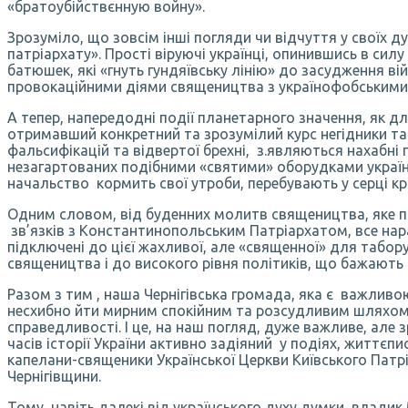
«братоубійствєнную войну».
Зрозуміло, що зовсім інші погляди чи відчуття у своїх 
патріархату». Прості віруючі українці, опинившись в с
батюшек, які «гнуть гундяївську лінію» до засудження в
провокаційними діями священицтва з українофобськими 
А тепер, напередодні події планетарного значення, як дл
отримавший конкретний та зрозумілий курс негідники т
фальсифікацій та відвертої брехні, з.являються нахабні
незагартованих подібними «святими» оборудками українсь
начальство кормить свої утроби, перебувають у серці кра
Одним словом, від буденних молитв священицтва, яке п
зв’язків з Константинопольським Патріархатом, все нара
підключені до цієї жахливої, але «священної» для табору
священицтва і до високого рівня політиків, що бажають 
Разом з тим , наша Чернігівська громада, яка є важливою
несхибно йти мирним спокійним та розсудливим шляхом. 
справедливості. І це, на наш погляд, дуже важливе, але 
часів історії України активно задіяний у подіях, життєпи
капелани-священики Української Церкви Київського Патр
Чернігівщини.
Тому, навіть далекі від українського духу думки влади