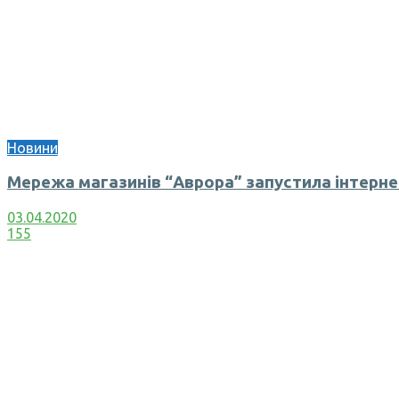
Новини
Мережа магазинів “Аврора” запустила інтерн
03.04.2020
155