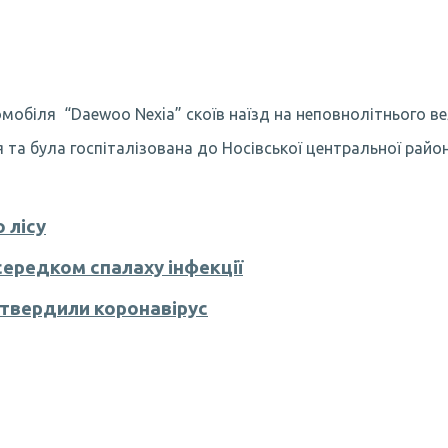
втомобіля “Daewoo Nexia” скоїв наїзд на неповнолітнього 
а була госпіталізована до Носівської центральної районн
 лісу
середком спалаху інфекції
дтвердили коронавірус