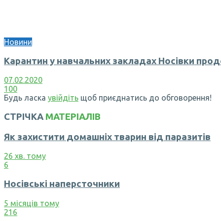
Новини
Карантин у навчальних закладах Носівки про
07.02.2020
100
Будь ласка
увійдіть
щоб приєднатись до обговорення!
СТРІЧКА
МАТЕРІАЛІВ
Як захистити домашніх тварин від паразитів
26 хв. тому
6
Носівські наперсточники
5 місяців тому
216