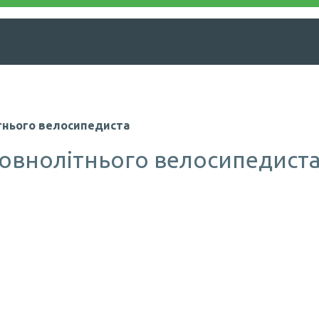
ітнього велосипедиста
еповнолітнього велосипедист