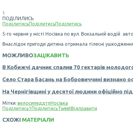
1
ПОДІЛИЛИСЬ
Поділитись
Поділитись
Поділитись
5-го червня у місті Носівка по вул. Вокзальній водій а
Внаслідок пригоди дитина отримала тілесні ушкодження т
МОЖЛИВО
ЗАЦІКАВИТЬ
В Кобижчі дачник спалив 70 гектарів молодого
Село Стара Басань на Бобровиччині визнано о
На Чернігівщині у десятої людини офіційно пі
Мітки:
велосипед
дтп
Носівка
Поділитись
1
Поділитись
Tweet
Відправити
СХОЖІ
МАТЕРІАЛИ