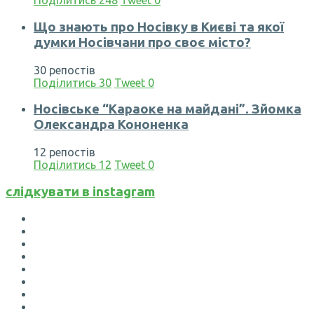
Поділитись
248
Tweet
0
Що знають про Носівку в Києві та якої
думки Носівчани про своє місто?
30 репостів
Поділитись
30
Tweet
0
Носівське “Караоке на майдані”. Зйомка
Олександра Кононенка
12 репостів
Поділитись
12
Tweet
0
слідкувати в instagram