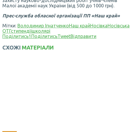
захисту науково-дослідницьких робіт учнів-членів
Малої академії наук України (від 500 до 1000 грн).
Прес-служба обласної організації ПП «Наш край»
Мітки:
Володимир Ігнатченко
Наш край
Носівка
Носівська
ОТГ
стипендії
школярі
Поділитись
1
Поділитись
Tweet
Відправити
СХОЖІ
МАТЕРІАЛИ