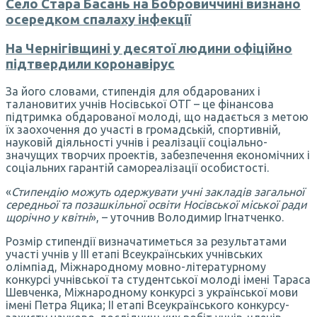
Село Стара Басань на Бобровиччині визнано
осередком спалаху інфекції
На Чернігівщині у десятої людини офіційно
підтвердили коронавірус
За його словами, стипендія для обдарованих і
талановитих учнів Носівської ОТГ – це фінансова
підтримка обдарованої молоді, що надається з метою
їх заохочення до участі в громадській, спортивній,
науковій діяльності учнів і реалізації соціально-
значущих творчих проектів, забезпечення економічних і
соціальних гарантій самореалізації особистості.
«
Стипендію можуть одержувати учні закладів загальної
середньої та позашкільної освіти Носівської міської ради
щорічно у квітні
», – уточнив Володимир Ігнатченко.
Розмір стипендії визначатиметься за результатами
участі учнів у III етапі Всеукраїнських учнівських
олімпіад, Міжнародному мовно-літературному
конкурсі учнівської та студентської молоді імені Тараса
Шевченка, Міжнародному конкурсі з української мови
імені Петра Яцика; ІІ етапі Всеукраїнського конкурсу-