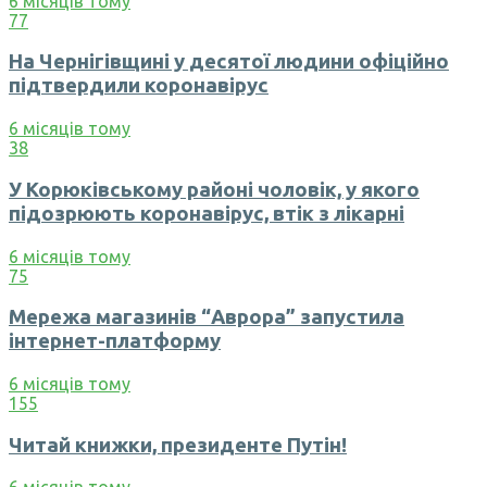
6 місяців тому
77
На Чернігівщині у десятої людини офіційно
підтвердили коронавірус
6 місяців тому
38
У Корюківському районі чоловік, у якого
підозрюють коронавірус, втік з лікарні
6 місяців тому
75
Мережа магазинів “Аврора” запустила
інтернет-платформу
6 місяців тому
155
Читай книжки, президенте Путін!