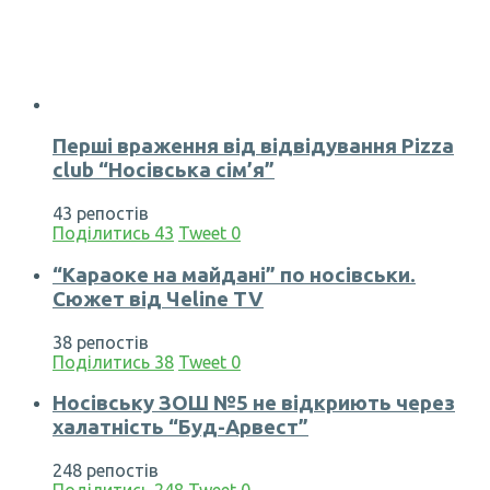
Перші враження від відвідування Pizza
club “Носівська сім’я”
43 репостів
Поділитись
43
Tweet
0
“Караоке на майдані” по носівськи.
Сюжет від Чеline TV
38 репостів
Поділитись
38
Tweet
0
Носівську ЗОШ №5 не відкриють через
халатність “Буд-Арвест”
248 репостів