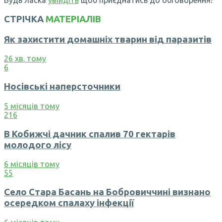
Будь ласка
увійдіть
щоб приєднатись до обговорення!
СТРІЧКА
МАТЕРІАЛІВ
Як захистити домашніх тварин від паразитів
26 хв. тому
6
Носівські наперсточники
5 місяців тому
216
В Кобижчі дачник спалив 70 гектарів
молодого лісу
6 місяців тому
55
Село Стара Басань на Бобровиччині визнано
осередком спалаху інфекції