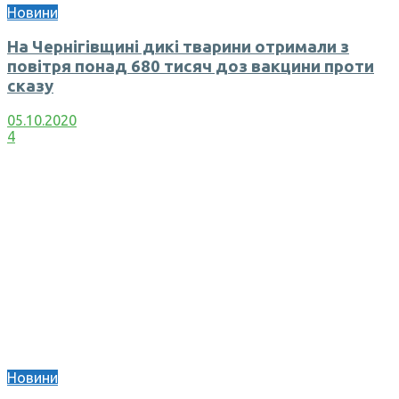
Новини
На Чернігівщині дикі тварини отримали з
повітря понад 680 тисяч доз вакцини проти
сказу
05.10.2020
4
Новини