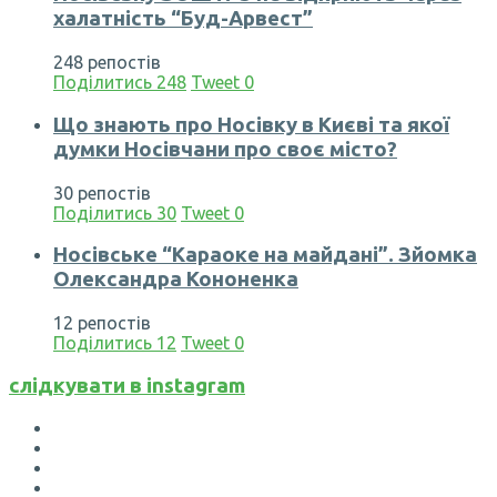
халатність “Буд-Арвест”
248 репостів
Поділитись
248
Tweet
0
Що знають про Носівку в Києві та якої
думки Носівчани про своє місто?
30 репостів
Поділитись
30
Tweet
0
Носівське “Караоке на майдані”. Зйомка
Олександра Кононенка
12 репостів
Поділитись
12
Tweet
0
слідкувати в instagram