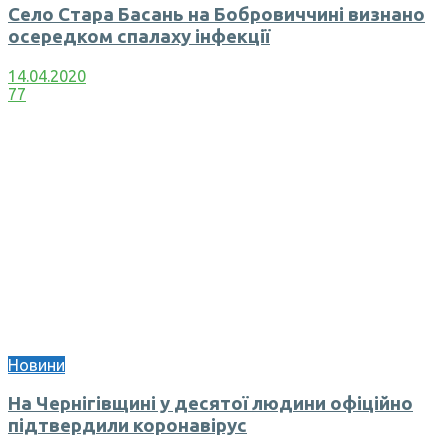
Село Стара Басань на Бобровиччині визнано
осередком спалаху інфекції
14.04.2020
77
Новини
На Чернігівщині у десятої людини офіційно
підтвердили коронавірус