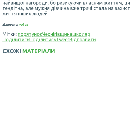
найвищої нагороди, бо ризикуючи власним життям, ця
тендітна, але мужня дівчина вже тричі стала на захист
життя інших людей.
Джерело:
val.ua
Мітки:
порятунок
Чернігівщина
школяр
Поділитись
Поділитись
Tweet
Відправити
СХОЖІ
МАТЕРІАЛИ