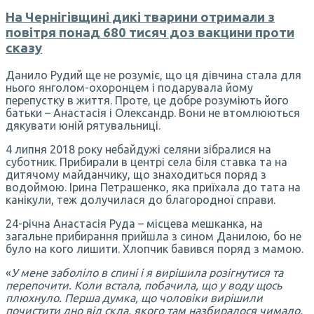
На Чернігівщині дикі тварини отримали з
повітря понад 680 тисяч доз вакцини проти
сказу
Данило Рудий ще не розуміє, що ця дівчина стала для
нього янголом-охоронцем і подарувала йому
перепустку в життя. Проте, це добре розуміють його
батьки – Анастасія і Олександр. Вони не втомлюються
дякувати юній рятувальниці.
4 липня 2018 року небайдужі селяни зібралися на
суботник. Прибирали в центрі села біля ставка та на
дитячому майданчику, що знаходиться поряд з
водоймою. Ірина Петрашенко, яка приїхала до тата на
канікули, теж долучилася до благородної справи.
24-річна Анастасія Руда – місцева мешканка, на
загальне прибирання прийшла з сином Данилою, бо не
було на кого лишити. Хлопчик бавився поряд з мамою.
«
У мене заболіло в спині і я вирішила розігнутися та
перепочити. Коли встала, побачила, що у воду щось
плюхнуло. Перша думка, що чоловіки вирішили
почистити дно від скла, якого там назбиралося чимало.