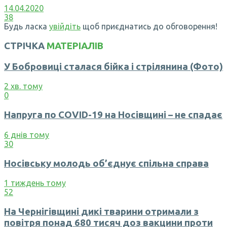
14.04.2020
38
Будь ласка
увійдіть
щоб приєднатись до обговорення!
СТРІЧКА
МАТЕРІАЛІВ
У Бобровиці сталася бійка і стрілянина (Фото)
2 хв. тому
0
Напруга по COVID-19 на Носівщині – не спадає
6 днів тому
30
Носівську молодь об’єднує спільна справа
1 тиждень тому
52
На Чернігівщині дикі тварини отримали з
повітря понад 680 тисяч доз вакцини проти