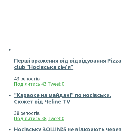
Перші враження від відвідування Pizza
club “Носівська сім’я”
43 репостів
Поділитись
43
Tweet
0
“Караоке на майдані” по носівськи.
Сюжет від Чеline TV
38 репостів
Поділитись
38
Tweet
0
Носівську ЗОШ №5 не відкриють через