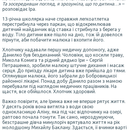
Та зосередивши погляд, я зрозуміла, що то дитина
…» –
розповідає Іра.
13-річна школярка наче справжня легкоатлетка
перестрибнула через паркан, що відокремлював
дитячий майданчик від ставка і стрибнула з берега у
воду. Тіло дитини вже пішло на дно, тож їй довелося
пірнути, аби побачити малюка і вхопити його.
Хлопчику надавали першу медичну допомогу, адже
Данилко був бездиханний. Чоловіки, що косили траву,
Микола Комига та рідний дядько Іри – Сергій
Петрашенко, зробили малюку штучне дихання і масаж
серця. До приїзду лікаря дитина вже прийшла до тями.
Оглянувши малюка, його забрали до Бобровицької
районної лікарні. Понад добу Данило разом з мамою
перебували під наглядом медичних працівників. На
щастя, все обійшлося. Хлопчик здоровий.
Важко повірити, але Іринка вже не вперше рятує життя.
У десять років вона витягла з води свою
однокласницю Аліну, яка під час відпочинку на озері,
раптово почала тонути. Так само, нероздумуючи,
безстрашне дівча минулоріч врятувало життя на рік
молодшому Михайлу Баклану. Здається, її вчинки варті