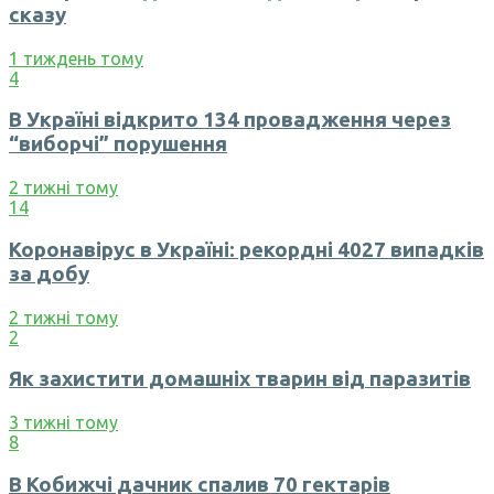
сказу
1 тиждень тому
4
В Україні відкрито 134 провадження через
“виборчі” порушення
2 тижні тому
14
Коронавірус в Україні: рекордні 4027 випадків
за добу
2 тижні тому
2
Як захистити домашніх тварин від паразитів
3 тижні тому
8
В Кобижчі дачник спалив 70 гектарів