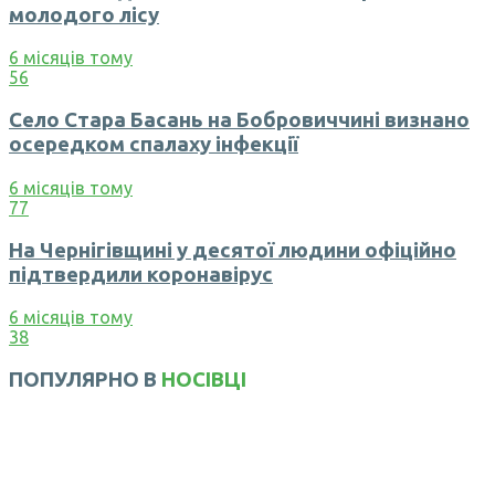
молодого лісу
6 місяців тому
56
Село Стара Басань на Бобровиччині визнано
осередком спалаху інфекції
6 місяців тому
77
На Чернігівщині у десятої людини офіційно
підтвердили коронавірус
6 місяців тому
38
ПОПУЛЯРНО В
НОСІВЦІ