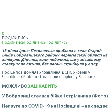
0
ПОДІЛИЛИСЬ
Поділитись
Поділитись
Поділитись
13-річна Ірина Петрашенко приїхала в село Старий
Биків Бобровицького району Чернігівської області на
канікули. Дівчина, коли побачила, що у місцевому
ставку тоне дитина, без вагань стрибнула у воду.
Про це повідомляє Управління ДСНС України у
Чернігівській області на своїй сторінці у Facebook.
МОЖЛИВО
ЗАЦІКАВИТЬ
У Бобровиці сталася бійка і стрілянина (Фото)
Напруга по COVID-19 на Носівщині – не спадає