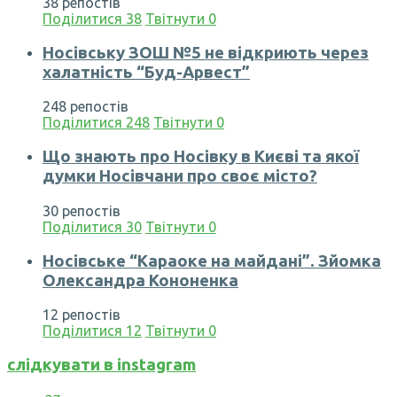
38 репостів
Поділитися
38
Твітнути
0
Носівську ЗОШ №5 не відкриють через
халатність “Буд-Арвест”
248 репостів
Поділитися
248
Твітнути
0
Що знають про Носівку в Києві та якої
думки Носівчани про своє місто?
30 репостів
Поділитися
30
Твітнути
0
Носівське “Караоке на майдані”. Зйомка
Олександра Кононенка
12 репостів
Поділитися
12
Твітнути
0
слідкувати в instagram