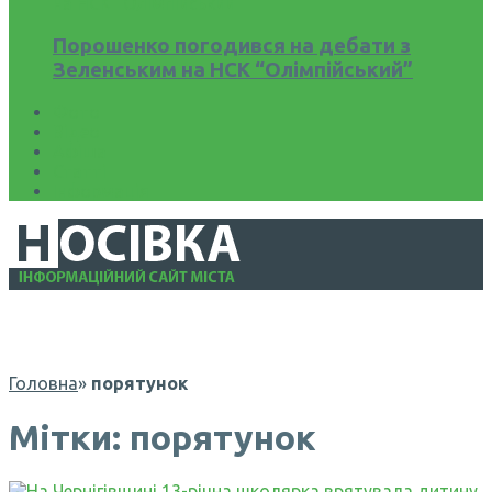
Порошенко погодився на дебати з
Зеленським на НСК “Олімпійський”
Фото
Відео
Афіша
Статті
Інформація
Головна
»
порятунок
Мітки: порятунок