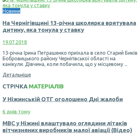
Новини
На Чернігівщині 13-річна школярка врятувала
дитину, яка тонула у ставку
19.07.2018
13-річна Ірина Петрашенко приїхала в село Старий Биків
Бобровицького району Чернігівської області на
канікули. Дівчина, коли побачила, що у місцевому ...
Детальніше
СТРІЧКА
МАТЕРІАЛІВ
У Ніжинській ОТГ оголошено Дні жалоби
6 днів тому
МВС у Ніжині влаштувало оглядини літаків
вітчизняних виробників малої авіації (Відео)