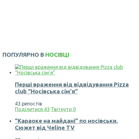
ПОПУЛЯРНО В
НОСІВЦІ
Перші враження від відвідування Pizza
club “Носівська сім’я”
43 репостів
Поділитися
43
Твітнути
0
“Караоке на майдані” по носівськи.
Сюжет від Чеline TV