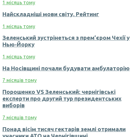
1 місяць тому
Найскладніші мови світу. Рейтинг
1 місяць тому
Зеленський зустрінеться з прем’єром Чехії у
Нью-Йорку
1 місяць тому
На Носівщині почали будувати амбулаторію
7 місяців тому
Порошенко VS Зеленський: чернігівські
експерти про другий тур президентських
виборів
7 місяців тому
Понад вісім тисяч гектарів землі отримали
учасники АТО на Чернігівщині