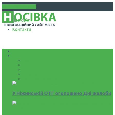
WIKI НОСІВЩИНА
Про сайт
Контакти
Головна
Новини
Все
Носівська ОТГ
Світ
Україна
Чернігівська область
У Ніжинській ОТГ оголошено Дні жалоби