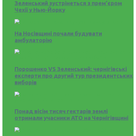
Зеленський зустрінеться з прем’єром
Чехії у Нью-Йорку
На Носівщині почали будувати
амбулаторію
Порошенко VS Зеленський: чернігівські
експерти про другий тур президентських
виборів
Понад вісім тисяч гектарів землі
отримали учасники АТО на Чернігівщині