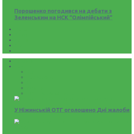
Порошенко погодився на дебати з
Зеленським на НСК “Олімпійський”
Фото
Відео
Афіша
Статті
Інформація
Головна
Новини
Все
Носівська ОТГ
Світ
Україна
Чернігівська область
У Ніжинській ОТГ оголошено Дні жалоби