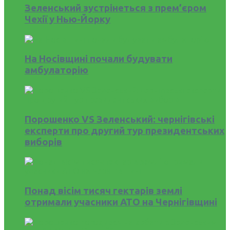
Зеленський зустрінеться з прем’єром
Чехії у Нью-Йорку
На Носівщині почали будувати
амбулаторію
Порошенко VS Зеленський: чернігівські
експерти про другий тур президентських
виборів
Понад вісім тисяч гектарів землі
отримали учасники АТО на Чернігівщині