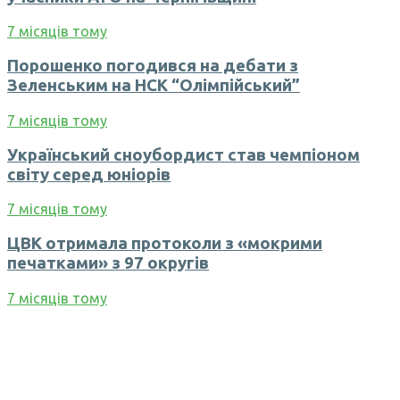
7 місяців тому
Порошенко погодився на дебати з
Зеленським на НСК “Олімпійський”
7 місяців тому
Український сноубордист став чемпіоном
світу серед юніорів
7 місяців тому
ЦВК отримала протоколи з «мокрими
печатками» з 97 округів
7 місяців тому