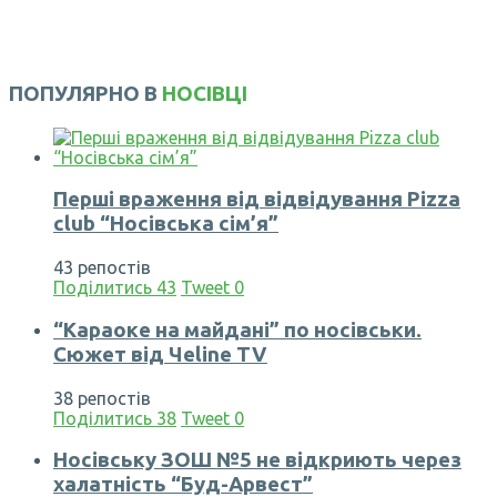
ПОПУЛЯРНО В
НОСІВЦІ
Перші враження від відвідування Pizza
club “Носівська сім’я”
43 репостів
Поділитись
43
Tweet
0
“Караоке на майдані” по носівськи.
Сюжет від Чеline TV
38 репостів
Поділитись
38
Tweet
0
Носівську ЗОШ №5 не відкриють через
халатність “Буд-Арвест”