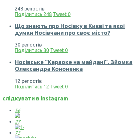
248 репостів
Поділитись
248
Tweet
0
Що знають про Носівку в Києві та якої
думки Носівчани про своє місто?
30 репостів
Поділитись
30
Tweet
0
Носівське “Караоке на майдані”. Зйомка
Олександра Кононенка
12 репостів
Поділитись
12
Tweet
0
слідкувати в instagram
56
27
73