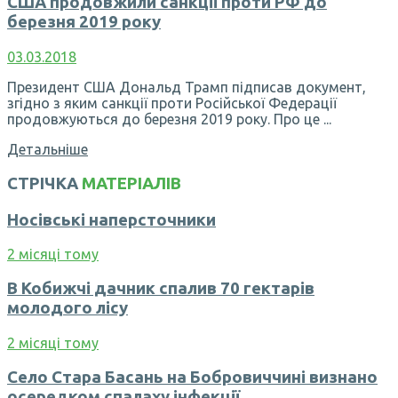
США продовжили санкції проти РФ до
березня 2019 року
03.03.2018
Президент США Дональд Трамп підписав документ,
згідно з яким санкції проти Російської Федерації
продовжуються до березня 2019 року. Про це ...
Детальніше
СТРІЧКА
МАТЕРІАЛІВ
Носівські наперсточники
2 місяці тому
В Кобижчі дачник спалив 70 гектарів
молодого лісу
2 місяці тому
Село Стара Басань на Бобровиччині визнано
осередком спалаху інфекції