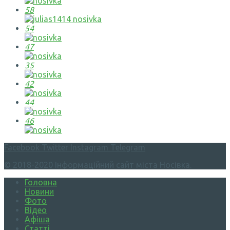
58
54
47
35
42
44
46
Facebook
Twitter
Instagram
Telegram
© 2018-2020 Інформаційний сайт міста Носівка.
Головна
Новини
Фото
Відео
Афіша
Статті