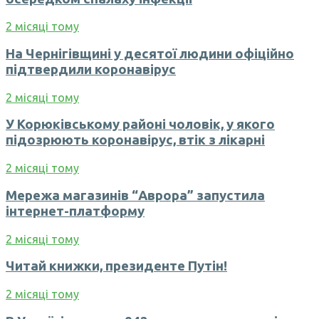
2 місяці тому
На Чернігівщині у десятої людини офіційно
підтвердили коронавірус
2 місяці тому
У Корюківському районі чоловік, у якого
підозрюють коронавірус, втік з лікарні
2 місяці тому
Мережа магазинів “Аврора” запустила
інтернет-платформу
2 місяці тому
Читай книжки, президенте Путін!
2 місяці тому