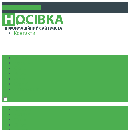
WIKI НОСІВЩИНА
Про сайт
Контакти
Головна
Новини
Фото
Відео
Афіша
Статті
Інформація
Головна
Новини
Фото
Відео