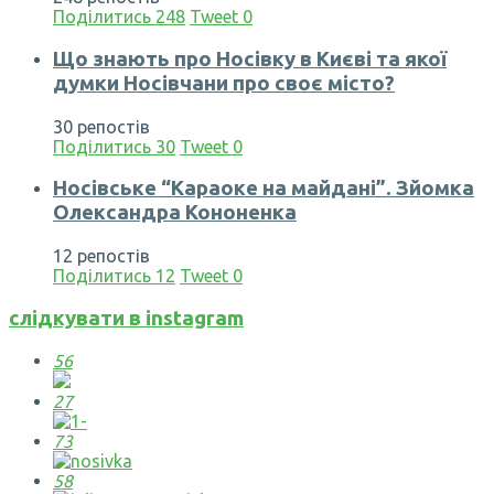
Поділитись
248
Tweet
0
Що знають про Носівку в Києві та якої
думки Носівчани про своє місто?
30 репостів
Поділитись
30
Tweet
0
Носівське “Караоке на майдані”. Зйомка
Олександра Кононенка
12 репостів
Поділитись
12
Tweet
0
слідкувати в instagram
56
27
73
58