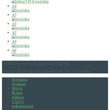
54
47
35
42
44
46
Facebook
Twitter
Instagram
Telegram
© 2018-2020 Інформаційний сайт міста Носівка.
Головна
Новини
Фото
Відео
Афіша
Статті
Інформація