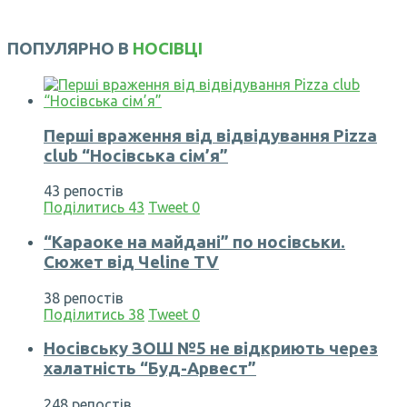
ПОПУЛЯРНО В
НОСІВЦІ
Перші враження від відвідування Pizza
club “Носівська сім’я”
43 репостів
Поділитись
43
Tweet
0
“Караоке на майдані” по носівськи.
Сюжет від Чеline TV
38 репостів
Поділитись
38
Tweet
0
Носівську ЗОШ №5 не відкриють через
халатність “Буд-Арвест”
248 репостів