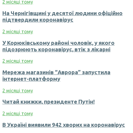
2 місяці тому
На Чернігівщині у десятої людини офіційно
підтвердили коронавірус
2 місяці тому
У Корюківському районі чоловік, у якого
підозрюють коронавірус, втік з лікарні
2 місяці тому
Мережа магазинів “Аврора” запустила
інтернет-платформу
2 місяці тому
Читай книжки, президенте Путін!
2 місяці тому
В Україні виявили 942 хворих на коронавірус