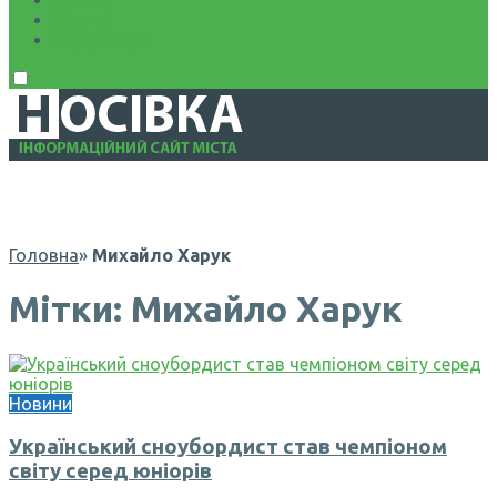
Афіша
Статті
Інформація
Головна
»
Михайло Харук
Мітки: Михайло Харук
Новини
Український сноубордист став чемпіоном
світу серед юніорів