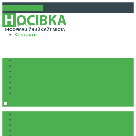
WIKI НОСІВЩИНА
Про сайт
Контакти
Головна
Новини
Фото
Відео
Афіша
Статті
Інформація
Головна
Новини
Фото
Відео