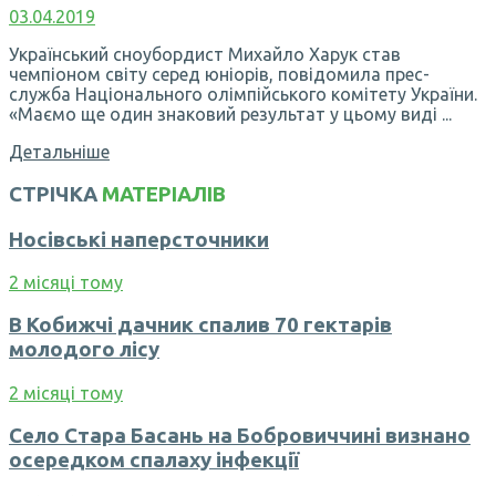
03.04.2019
Український сноубордист Михайло Харук став
чемпіоном світу серед юніорів, повідомила прес-
служба Національного олімпійського комітету України.
«Маємо ще один знаковий результат у цьому виді ...
Детальніше
СТРІЧКА
МАТЕРІАЛІВ
Носівські наперсточники
2 місяці тому
В Кобижчі дачник спалив 70 гектарів
молодого лісу
2 місяці тому
Село Стара Басань на Бобровиччині визнано
осередком спалаху інфекції