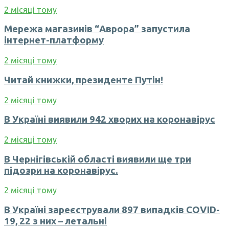
2 місяці тому
Мережа магазинів “Аврора” запустила
інтернет-платформу
2 місяці тому
Читай книжки, президенте Путін!
2 місяці тому
В Україні виявили 942 хворих на коронавірус
2 місяці тому
В Чернігівській області виявили ще три
підозри на коронавірус.
2 місяці тому
В Україні зареєстрували 897 випадків COVID-
19, 22 з них – летальні