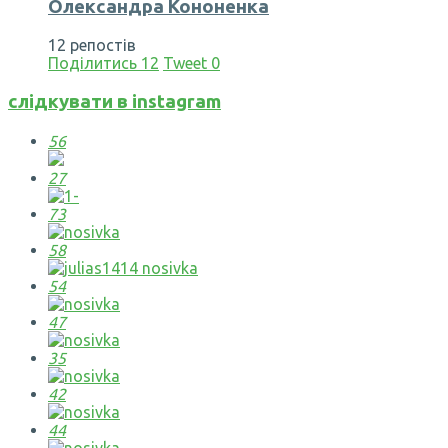
Олександра Кононенка
12 репостів
Поділитись
12
Tweet
0
слідкувати в instagram
56
27
73
58
54
47
35
42
44