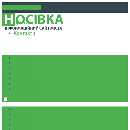
WIKI НОСІВЩИНА
Про сайт
Контакти
Головна
Новини
Фото
Відео
Афіша
Статті
Інформація
Головна
Новини
Фото
Відео