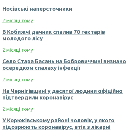
Носівські наперсточники
2 місяці тому
В Кобижчі дачник спалив 70 гектарів
молодого лісу
2 місяці тому
Село Стара Басань на Бобровиччині визнано
осередком спалаху інфекції
2 місяці тому
На Чернігівщині у десятої людини офіційно
підтвердили коронавірус
2 місяці тому
У Корюківському районі чоловік, у якого
підозрюють коронавірус, втік з лікарні