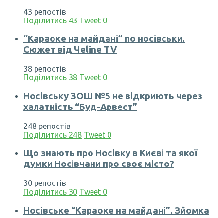
43 репостів
Поділитись
43
Tweet
0
“Караоке на майдані” по носівськи.
Сюжет від Чеline TV
38 репостів
Поділитись
38
Tweet
0
Носівську ЗОШ №5 не відкриють через
халатність “Буд-Арвест”
248 репостів
Поділитись
248
Tweet
0
Що знають про Носівку в Києві та якої
думки Носівчани про своє місто?
30 репостів
Поділитись
30
Tweet
0
Носівське “Караоке на майдані”. Зйомка