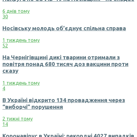
6 днів тому
30
Носівську молодь об’єднує спільна справа
1 тиждень тому
52
На Чернігівщині дикі тварини отримали з
повітря понад 680 тисяч доз вакцини проти
сказу
1 тиждень тому
4
В Україні відкрито 134 провадження через
“виборчі” порушення
2 тижні тому
14
Коронавірус в Україні: рекордні 4027 випадків