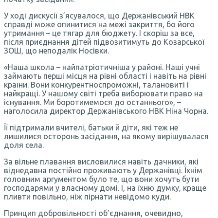
У ході дискусії з’ясувалося, що Держанівський НВК
справді може опинитися на межі закриття, бо його
утримання – це тягар для бюджету. І скоріш за все,
після приєднання дітей підвозитимуть до Козарської
ЗОШ, що неподалік Носівки.
«Наша школа – найпатріотичніша у районі. Наші учні
займають перші місця на рівні області і навіть на рівні
країни. Вони конкурентноспроможні, талановиті і
найкращі. У нашому світі треба виборювати право на
існування. Ми боротимемося до останнього», –
наголосила директор Держанівського НВК Ніна Чорна.
Її підтримали вчителі, батьки й діти, які теж не
лишилися осторонь засідання, на якому вирішувалася
доля села.
За вільне плавання висловилися навіть дачники, які
віднедавна постійно проживають у Держанівці. Їхнім
головним аргументом було те, що вони хочуть бути
господарями у власному домі. І, на їхню думку, краще
пливти повільно, ніж пірнати невідомо куди.
Принцип добровільності об’єднання, очевидно,