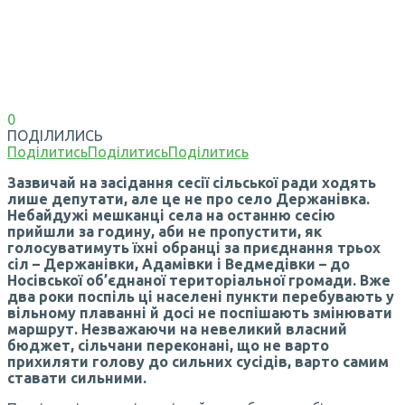
0
ПОДІЛИЛИСЬ
Поділитись
Поділитись
Поділитись
Зазвичай на засідання сесії сільської ради ходять
лише депутати, але це не про село Держанівка.
Небайдужі мешканці села на останню сесію
прийшли за годину, аби не пропустити, як
голосуватимуть їхні обранці за приєднання трьох
сіл – Держанівки, Адамівки і Ведмедівки – до
Носівської об’єднаної територіальної громади. Вже
два роки поспіль ці населені пункти перебувають у
вільному плаванні й досі не поспішають змінювати
маршрут. Незважаючи на невеликий власний
бюджет, сільчани переконані, що не варто
прихиляти голову до сильних сусідів, варто самим
ставати сильними.