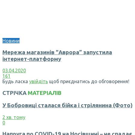
Новини
Мережа магазинів “Аврора” запустила
інтернет-платформу
03.04.2020
161
Будь ласка
увійдіть
щоб приєднатись до обговорення!
СТРІЧКА
МАТЕРІАЛІВ
У Бобровиці сталася бійка і стрілянина (Фото)
2 хв. тому
0
Напруга по COVID-19 на Носівщині – не спадає