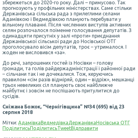
збережеться до 2020-го року. Далі – примусово. Так
прогнозують у профільних міністерствах. Саме стільки
Держанівська сільська рада з прилеглими селами
Адамівкою і Ведмедівкою планують перебувати у
вільному плаванні. Після численних виступів активних
селян розпочалося поіменне голосування депутатів. З
одинадцяти присутніх у залі «проти» приєднання
Держанівської сільської ради до Носівської ОТГ
проголосувало вісім депутатів, троє – утрималося. І
жоден не висловився «за».
До речі, запрошених гостей із Носівки – голову
громади, та голів райдержадміністрації і районної ради
– сільчани так і не дочекалися. Тож, керуючись
правилом «сім разів відміряй, один – відріж», мешканці
трьох невеликих сіл планують своє найближче
майбутнє і зовсім не поспішають притулитися до
сусідів.
Сніжана Божок, “Чернігівщина” №34 (695) від 23
серпня 2018
Мітки:
Адамівка
Ведмедівка
Держанівка
Носівська ОТГ
Поділитись
Поділитись
Tweet
Відправити