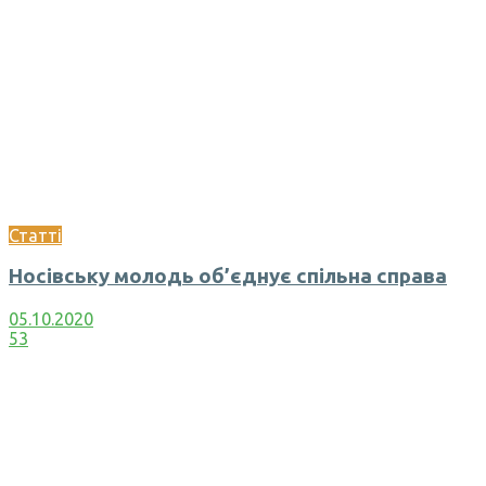
Статті
Носівську молодь об’єднує спільна справа
05.10.2020
53