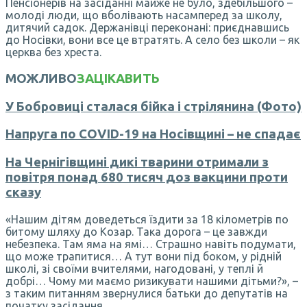
Пенсіонерів на засіданні майже не було, здебільшого –
молоді люди, що вболівають насамперед за школу,
дитячий садок. Держанівці переконані: приєднавшись
до Носівки, вони все це втратять. А село без школи – як
церква без хреста.
МОЖЛИВО
ЗАЦІКАВИТЬ
У Бобровиці сталася бійка і стрілянина (Фото)
Напруга по COVID-19 на Носівщині – не спадає
На Чернігівщині дикі тварини отримали з
повітря понад 680 тисяч доз вакцини проти
сказу
«Нашим дітям доведеться їздити за 18 кілометрів по
битому шляху до Козар. Така дорога – це завжди
небезпека. Там яма на ямі… Страшно навіть подумати,
що може трапитися… А тут вони під боком, у рідній
школі, зі своїми вчителями, нагодовані, у теплі й
добрі… Чому ми маємо ризикувати нашими дітьми?», –
з таким питанням звернулися батьки до депутатів на
початку засідання.