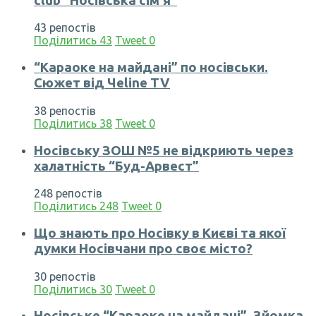
club “Носівська сім’я”
43 репостів
Поділитись
43
Tweet
0
“Караоке на майдані” по носівськи.
Сюжет від Чеline TV
38 репостів
Поділитись
38
Tweet
0
Носівську ЗОШ №5 не відкриють через
халатність “Буд-Арвест”
248 репостів
Поділитись
248
Tweet
0
Що знають про Носівку в Києві та якої
думки Носівчани про своє місто?
30 репостів
Поділитись
30
Tweet
0
Носівське “Караоке на майдані”. Зйомка