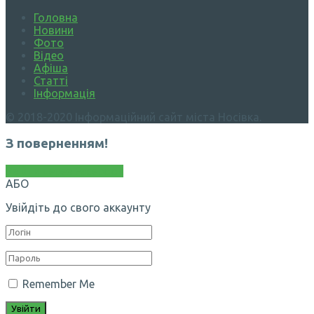
Головна
Новини
Фото
Відео
Афіша
Статті
Інформація
© 2018-2020 Інформаційний сайт міста Носівка.
З поверненням!
Увійти через Facebook
АБО
Увійдіть до свого аккаунту
Remember Me