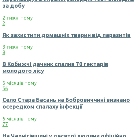
за добу
2 тижні тому
2
Як захистити домашніх тварин від паразитів
3 тижні тому
8
В Кобижчі дачник спалив 70 гектарів
молодого лісу
6 місяців тому
56
Село Стара Басань на Бобровиччині визнано
осередком спалаху інфекції
6 місяців тому
77
На Чернігівщині у десятої людини офіційно