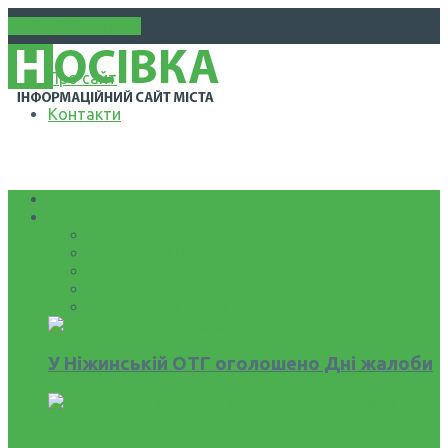
WIKI НОСІВЩИНА
Про сайт
Контакти
Головна
Новини
Все
Носівська ОТГ
Світ
Україна
Чернігівська область
У Ніжинській ОТГ оголошено Дні жалоби