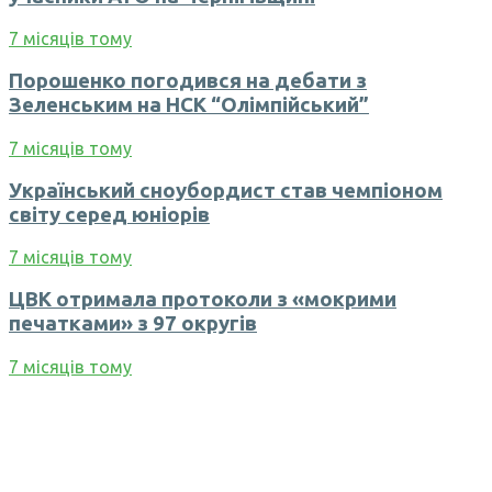
7 місяців тому
Порошенко погодився на дебати з
Зеленським на НСК “Олімпійський”
7 місяців тому
Український сноубордист став чемпіоном
світу серед юніорів
7 місяців тому
ЦВК отримала протоколи з «мокрими
печатками» з 97 округів
7 місяців тому