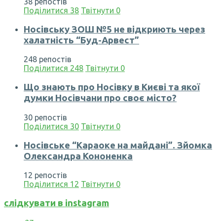
38 репостів
Поділитися
38
Твітнути
0
Носівську ЗОШ №5 не відкриють через
халатність “Буд-Арвест”
248 репостів
Поділитися
248
Твітнути
0
Що знають про Носівку в Києві та якої
думки Носівчани про своє місто?
30 репостів
Поділитися
30
Твітнути
0
Носівське “Караоке на майдані”. Зйомка
Олександра Кононенка
12 репостів
Поділитися
12
Твітнути
0
слідкувати в instagram