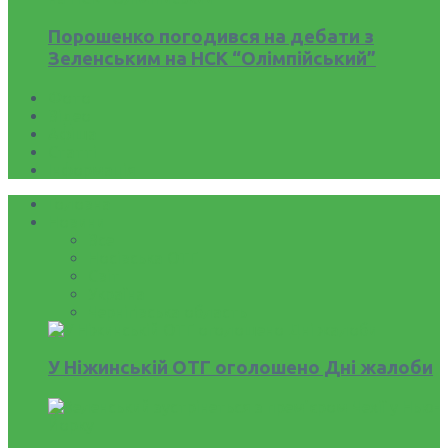
Порошенко погодився на дебати з
Зеленським на НСК “Олімпійський”
Фото
Відео
Афіша
Статті
Інформація
Головна
Новини
Все
Носівська ОТГ
Світ
Україна
Чернігівська область
У Ніжинській ОТГ оголошено Дні жалоби