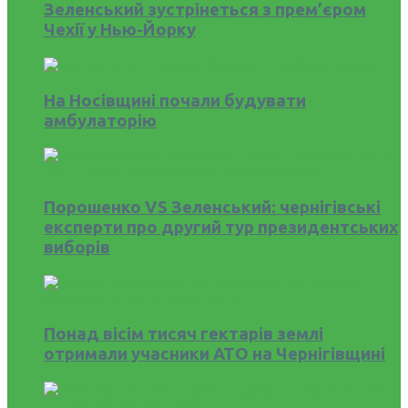
Зеленський зустрінеться з прем’єром
Чехії у Нью-Йорку
На Носівщині почали будувати
амбулаторію
Порошенко VS Зеленський: чернігівські
експерти про другий тур президентських
виборів
Понад вісім тисяч гектарів землі
отримали учасники АТО на Чернігівщині