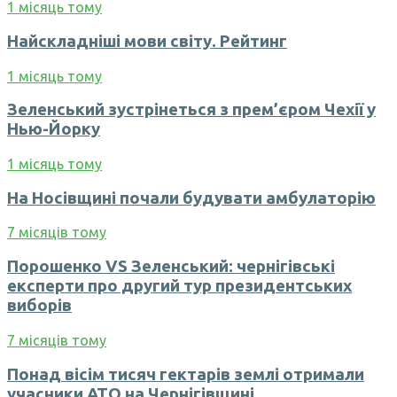
1 місяць тому
Найскладніші мови світу. Рейтинг
1 місяць тому
Зеленський зустрінеться з прем’єром Чехії у
Нью-Йорку
1 місяць тому
На Носівщині почали будувати амбулаторію
7 місяців тому
Порошенко VS Зеленський: чернігівські
експерти про другий тур президентських
виборів
7 місяців тому
Понад вісім тисяч гектарів землі отримали
учасники АТО на Чернігівщині