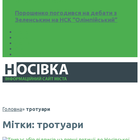
Порошенко погодився на дебати з
Зеленським на НСК “Олімпійський”
Фото
Відео
Афіша
Статті
Інформація
Головна
»
тротуари
Мітки: тротуари