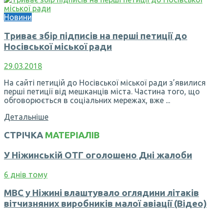
Новини
Триває збір підписів на перші петиції до
Носівської міської ради
29.03.2018
На сайті петицій до Носівської міської ради з’явилися
перші петиції від мешканців міста. Частина того, що
обговорюється в соціальних мережах, вже ...
Детальніше
СТРІЧКА
МАТЕРІАЛІВ
У Ніжинській ОТГ оголошено Дні жалоби
6 днів тому
МВС у Ніжині влаштувало оглядини літаків
вітчизняних виробників малої авіації (Відео)