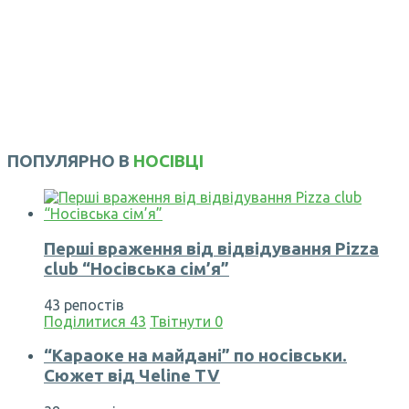
ПОПУЛЯРНО В
НОСІВЦІ
Перші враження від відвідування Pizza
club “Носівська сім’я”
43 репостів
Поділитися
43
Твітнути
0
“Караоке на майдані” по носівськи.
Сюжет від Чеline TV