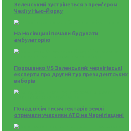
Зеленський зустрінеться з прем’єром
Чехії у Нью-Йорку
На Носівщині почали будувати
амбулаторію
Порошенко VS Зеленський: чернігівські
експерти про другий тур президентських
виборів
Понад вісім тисяч гектарів землі
отримали учасники АТО на Чернігівщині