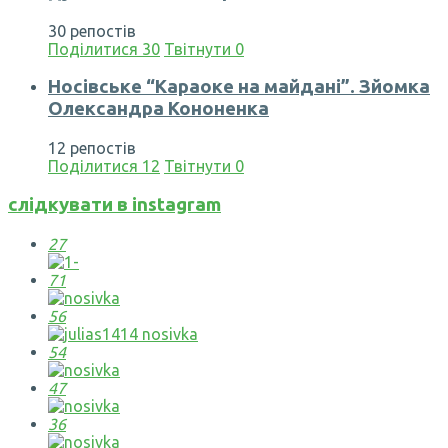
30 репостів
Поділитися
30
Твітнути
0
Носівське “Караоке на майдані”. Зйомка
Олександра Кононенка
12 репостів
Поділитися
12
Твітнути
0
слідкувати в instagram
27
71
56
54
47
36