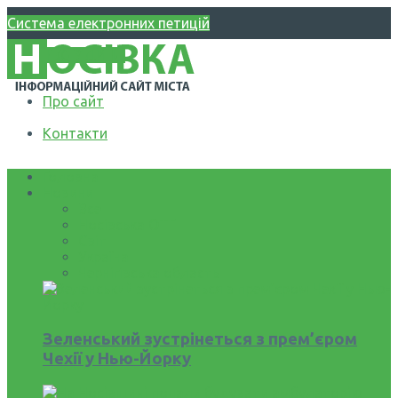
Система електронних петицій
WIKI НОСІВЩИНА
Про сайт
Контакти
Головна
Новини
Все
Носівська ОТГ
Світ
Україна
Чернігівська область
Зеленський зустрінеться з прем’єром
Чехії у Нью-Йорку