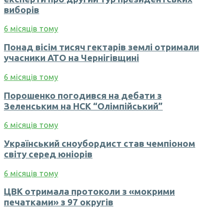
виборів
6 місяців тому
Понад вісім тисяч гектарів землі отримали
учасники АТО на Чернігівщині
6 місяців тому
Порошенко погодився на дебати з
Зеленським на НСК “Олімпійський”
6 місяців тому
Український сноубордист став чемпіоном
світу серед юніорів
6 місяців тому
ЦВК отримала протоколи з «мокрими
печатками» з 97 округів