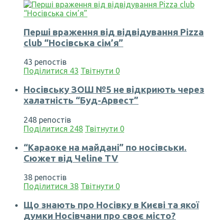
Перші враження від відвідування Pizza
club “Носівська сім’я”
43 репостів
Поділитися
43
Твітнути
0
Носівську ЗОШ №5 не відкриють через
халатність “Буд-Арвест”
248 репостів
Поділитися
248
Твітнути
0
“Караоке на майдані” по носівськи.
Сюжет від Чеline TV
38 репостів
Поділитися
38
Твітнути
0
Що знають про Носівку в Києві та якої
думки Носівчани про своє місто?