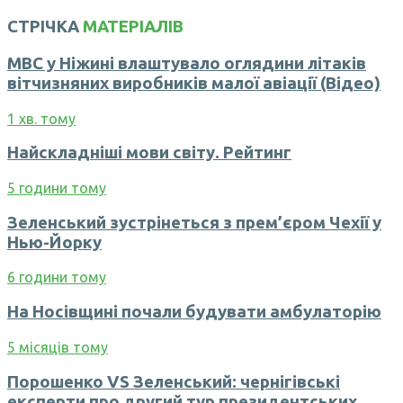
СТРІЧКА
МАТЕРІАЛІВ
МВС у Ніжині влаштувало оглядини літаків
вітчизняних виробників малої авіації (Відео)
1 хв. тому
Найскладніші мови світу. Рейтинг
5 години тому
Зеленський зустрінеться з прем’єром Чехії у
Нью-Йорку
6 години тому
На Носівщині почали будувати амбулаторію
5 місяців тому
Порошенко VS Зеленський: чернігівські
експерти про другий тур президентських