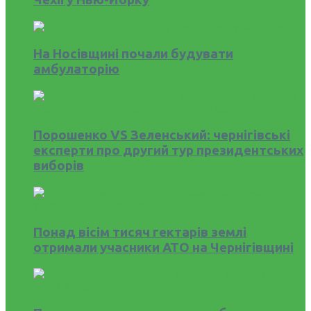
На Носівщині почали будувати
амбулаторію
Порошенко VS Зеленський: чернігівські
експерти про другий тур президентських
виборів
Понад вісім тисяч гектарів землі
отримали учасники АТО на Чернігівщині