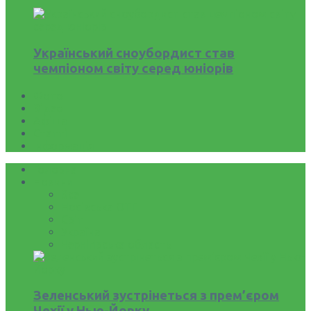
Український сноубордист став
чемпіоном світу серед юніорів
Фото
Відео
Афіша
Статті
Інформація
Головна
Новини
Все
Носівська ОТГ
Світ
Україна
Чернігівська область
Зеленський зустрінеться з прем’єром
Чехії у Нью-Йорку