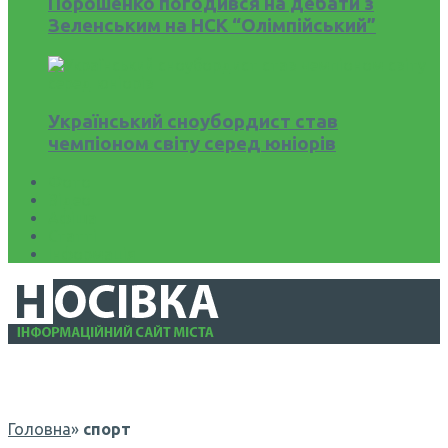
Порошенко погодився на дебати з
Зеленським на НСК “Олімпійський”
Український сноубордист став
чемпіоном світу серед юніорів
Фото
Відео
Афіша
Статті
Інформація
Головна
»
спорт