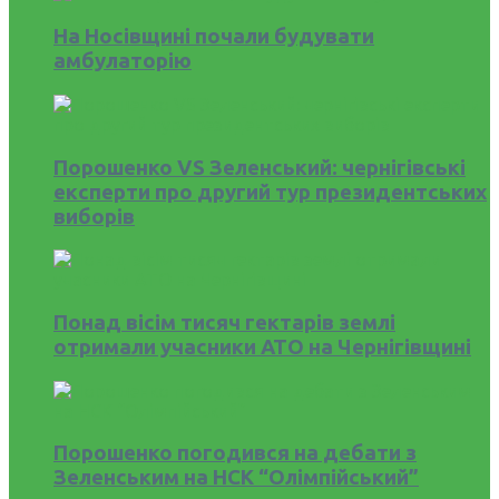
На Носівщині почали будувати
амбулаторію
Порошенко VS Зеленський: чернігівські
експерти про другий тур президентських
виборів
Понад вісім тисяч гектарів землі
отримали учасники АТО на Чернігівщині
Порошенко погодився на дебати з
Зеленським на НСК “Олімпійський”