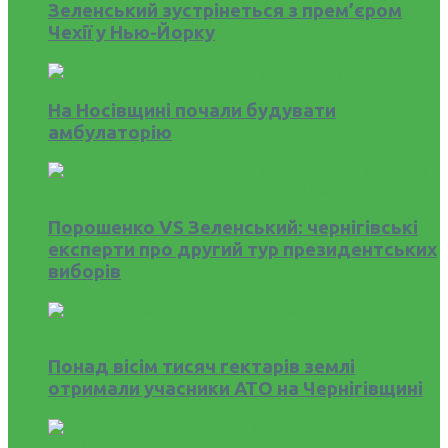
Зеленський зустрінеться з прем’єром
Чехії у Нью-Йорку
На Носівщині почали будувати
амбулаторію
Порошенко VS Зеленський: чернігівські
експерти про другий тур президентських
виборів
Понад вісім тисяч гектарів землі
отримали учасники АТО на Чернігівщині