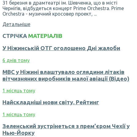
31 березня в драмтеатрі ім. Шевченка, що в місті
Чернігів, відбудеться концерт Prime Orchestra. Prime
Orchestra - музичний кросовер проект, ...
Детальніше
СТРІЧКА
МАТЕРІАЛІВ
У Ніжинській ОТГ оголошено Дні жалоби
6 днів тому
МВС у Ніжині влаштувало оглядини літаків
вітчизняних виробників малої авіації (Відео)
1 місяць тому
Найскладніші мови світу. Рейтинг
1 місяць тому
Зеленський зустрінеться з прем’єром Чехії у
Нью-Йорку