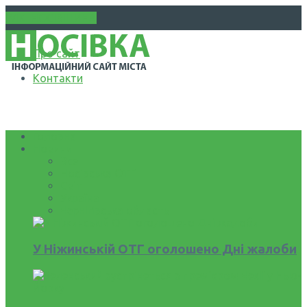
WIKI НОСІВЩИНА
Про сайт
Контакти
Головна
Новини
Все
Носівська ОТГ
Світ
Україна
Чернігівська область
У Ніжинській ОТГ оголошено Дні жалоби