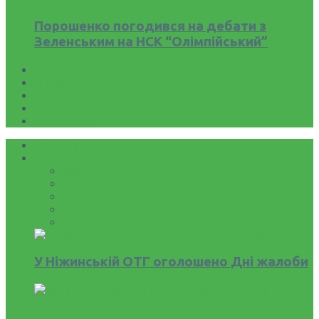
Порошенко погодився на дебати з
Зеленським на НСК “Олімпійський”
Фото
Відео
Афіша
Статті
Інформація
Головна
Новини
Все
Носівська ОТГ
Світ
Україна
Чернігівська область
У Ніжинській ОТГ оголошено Дні жалоби