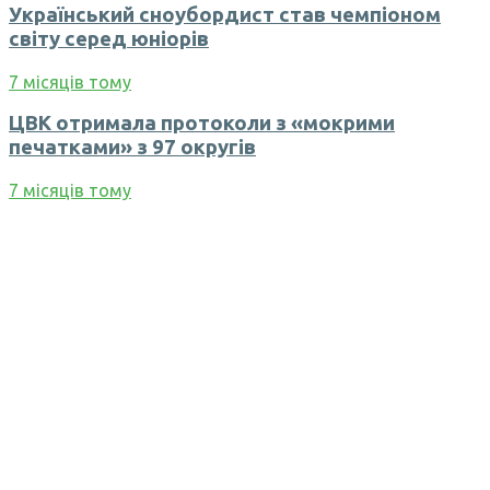
Український сноубордист став чемпіоном
світу серед юніорів
7 місяців тому
ЦВК отримала протоколи з «мокрими
печатками» з 97 округів
7 місяців тому