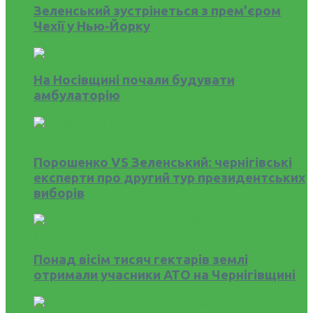
Зеленський зустрінеться з прем’єром
Чехії у Нью-Йорку
На Носівщині почали будувати
амбулаторію
Порошенко VS Зеленський: чернігівські
експерти про другий тур президентських
виборів
Понад вісім тисяч гектарів землі
отримали учасники АТО на Чернігівщині