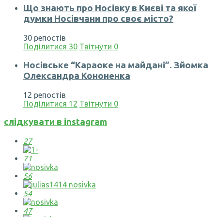
Що знають про Носівку в Києві та якої
думки Носівчани про своє місто?
30 репостів
Поділитися
30
Твітнути
0
Носівське “Караоке на майдані”. Зйомка
Олександра Кононенка
12 репостів
Поділитися
12
Твітнути
0
слідкувати в instagram
27
71
56
54
47