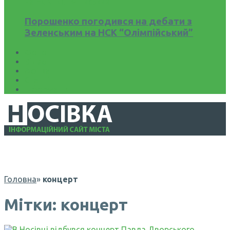
Порошенко погодився на дебати з
Зеленським на НСК “Олімпійський”
Фото
Відео
Афіша
Статті
Інформація
Головна
»
концерт
Мітки: концерт