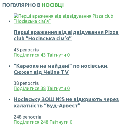
ПОПУЛЯРНО В
НОСІВЦІ
Перші враження від відвідування Pizza
club “Носівська сім’я”
43 репостів
Поділитися
43
Твітнути
0
“Караоке на майдані” по носівськи.
Сюжет від Чеline TV
38 репостів
Поділитися
38
Твітнути
0
Носівську ЗОШ №5 не відкриють через
халатність “Буд-Арвест”
248 репостів
Поділитися
248
Твітнути
0