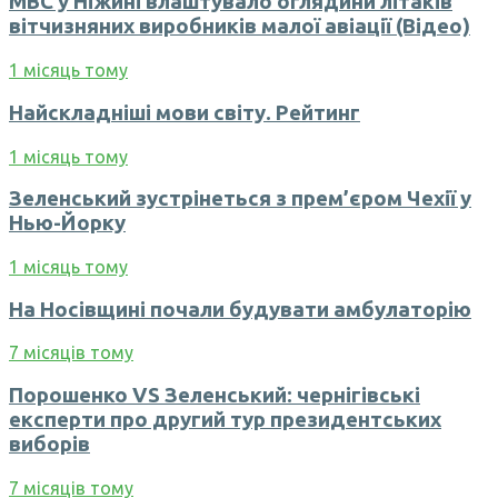
МВС у Ніжині влаштувало оглядини літаків
вітчизняних виробників малої авіації (Відео)
1 місяць тому
Найскладніші мови світу. Рейтинг
1 місяць тому
Зеленський зустрінеться з прем’єром Чехії у
Нью-Йорку
1 місяць тому
На Носівщині почали будувати амбулаторію
7 місяців тому
Порошенко VS Зеленський: чернігівські
експерти про другий тур президентських
виборів
7 місяців тому