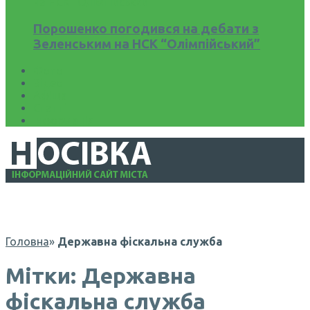
Порошенко погодився на дебати з
Зеленським на НСК “Олімпійський”
Фото
Відео
Афіша
Статті
Інформація
Головна
»
Державна фіскальна служба
Мітки: Державна
фіскальна служба