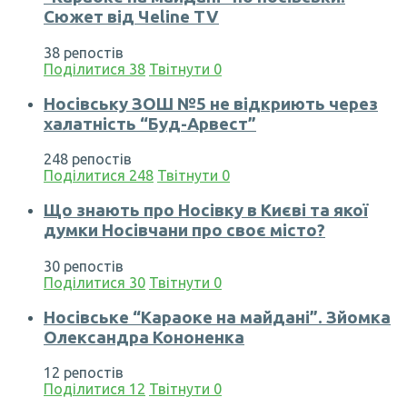
Сюжет від Чеline TV
38 репостів
Поділитися
38
Твітнути
0
Носівську ЗОШ №5 не відкриють через
халатність “Буд-Арвест”
248 репостів
Поділитися
248
Твітнути
0
Що знають про Носівку в Києві та якої
думки Носівчани про своє місто?
30 репостів
Поділитися
30
Твітнути
0
Носівське “Караоке на майдані”. Зйомка
Олександра Кононенка
12 репостів
Поділитися
12
Твітнути
0