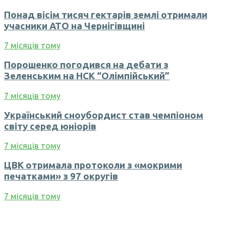
Понад вісім тисяч гектарів землі отримали
учасники АТО на Чернігівщині
7 місяців тому
Порошенко погодився на дебати з
Зеленським на НСК “Олімпійський”
7 місяців тому
Український сноубордист став чемпіоном
світу серед юніорів
7 місяців тому
ЦВК отримала протоколи з «мокрими
печатками» з 97 округів
7 місяців тому