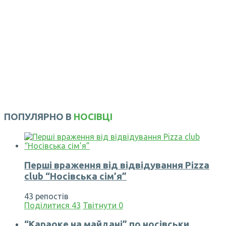
ПОПУЛЯРНО В
НОСІВЦІ
Перші враження від відвідування Pizza
club “Носівська сім’я”
43 репостів
Поділитися
43
Твітнути
0
“Караоке на майдані” по носівськи.