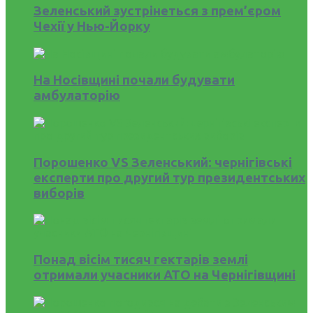
Зеленський зустрінеться з прем’єром
Чехії у Нью-Йорку
На Носівщині почали будувати
амбулаторію
Порошенко VS Зеленський: чернігівські
експерти про другий тур президентських
виборів
Понад вісім тисяч гектарів землі
отримали учасники АТО на Чернігівщині