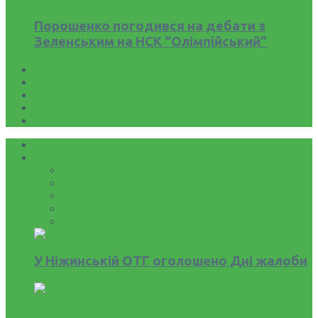
Порошенко погодився на дебати з
Зеленським на НСК “Олімпійський”
Фото
Відео
Афіша
Статті
Інформація
Головна
Новини
Все
Носівська ОТГ
Світ
Україна
Чернігівська область
У Ніжинській ОТГ оголошено Дні жалоби