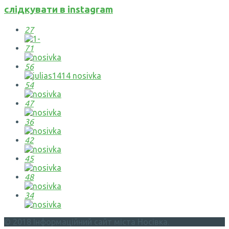
слідкувати в instagram
27
71
56
54
47
36
42
45
48
34
© 2018 Інформаційний сайт міста Носівка.