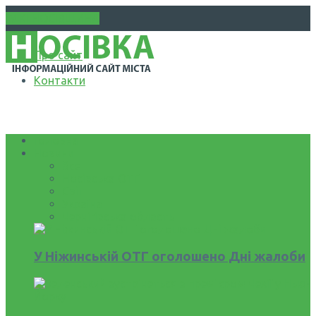
WIKI НОСІВЩИНА
Про сайт
Контакти
Головна
Новини
Все
Носівська ОТГ
Світ
Україна
Чернігівська область
У Ніжинській ОТГ оголошено Дні жалоби