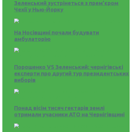
Зеленський зустрінеться з прем’єром
Чехії у Нью-Йорку
На Носівщині почали будувати
амбулаторію
Порошенко VS Зеленський: чернігівські
експерти про другий тур президентських
виборів
Понад вісім тисяч гектарів землі
отримали учасники АТО на Чернігівщині