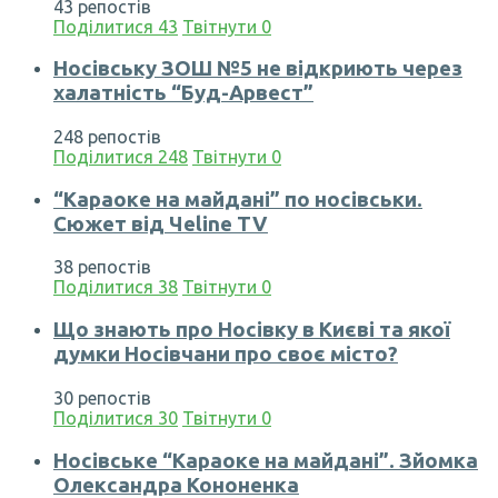
43 репостів
Поділитися
43
Твітнути
0
Носівську ЗОШ №5 не відкриють через
халатність “Буд-Арвест”
248 репостів
Поділитися
248
Твітнути
0
“Караоке на майдані” по носівськи.
Сюжет від Чеline TV
38 репостів
Поділитися
38
Твітнути
0
Що знають про Носівку в Києві та якої
думки Носівчани про своє місто?
30 репостів
Поділитися
30
Твітнути
0
Носівське “Караоке на майдані”. Зйомка
Олександра Кононенка