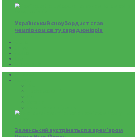
Український сноубордист став
чемпіоном світу серед юніорів
Фото
Відео
Афіша
Статті
Інформація
Головна
Новини
Все
Носівська ОТГ
Світ
Україна
Чернігівська область
Зеленський зустрінеться з прем’єром
Чехії у Нью-Йорку