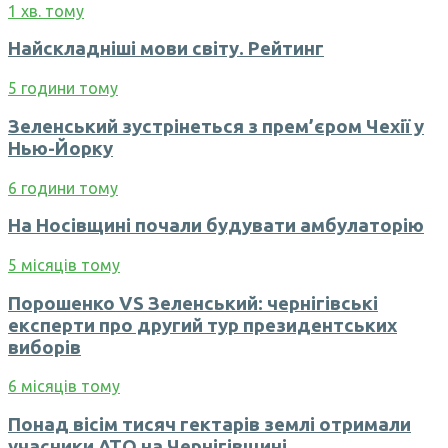
1 хв. тому
Найскладніші мови світу. Рейтинг
5 години тому
Зеленський зустрінеться з прем’єром Чехії у
Нью-Йорку
6 години тому
На Носівщині почали будувати амбулаторію
5 місяців тому
Порошенко VS Зеленський: чернігівські
експерти про другий тур президентських
виборів
6 місяців тому
Понад вісім тисяч гектарів землі отримали
учасники АТО на Чернігівщині