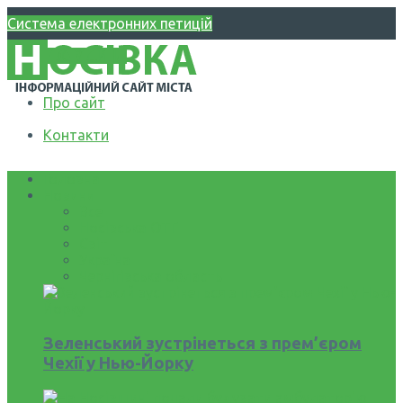
Система електронних петицій
WIKI НОСІВЩИНА
Про сайт
Контакти
Головна
Новини
Все
Носівська ОТГ
Світ
Україна
Чернігівська область
Зеленський зустрінеться з прем’єром
Чехії у Нью-Йорку