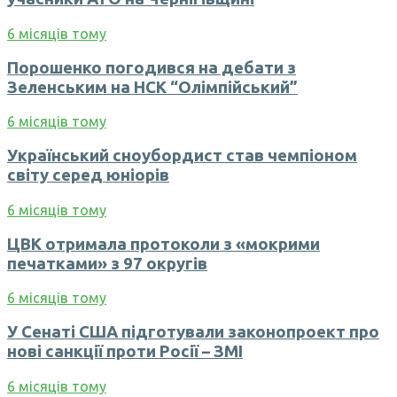
6 місяців тому
Порошенко погодився на дебати з
Зеленським на НСК “Олімпійський”
6 місяців тому
Український сноубордист став чемпіоном
світу серед юніорів
6 місяців тому
ЦВК отримала протоколи з «мокрими
печатками» з 97 округів
6 місяців тому
У Сенаті США підготували законопроект про
нові санкції проти Росії – ЗМІ
6 місяців тому