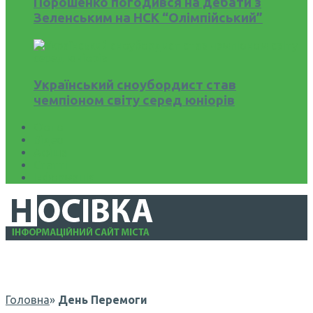
Порошенко погодився на дебати з
Зеленським на НСК “Олімпійський”
Український сноубордист став
чемпіоном світу серед юніорів
Фото
Відео
Афіша
Статті
Інформація
Головна
»
День Перемоги