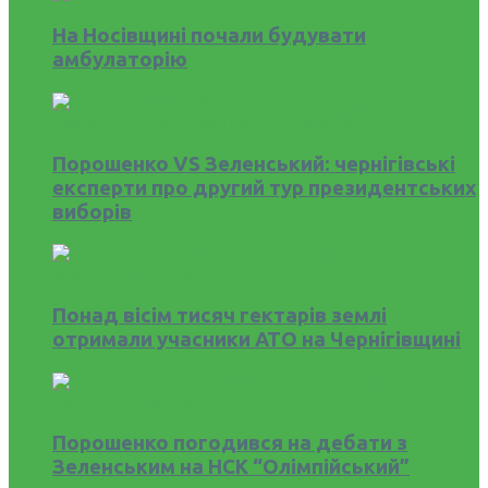
На Носівщині почали будувати
амбулаторію
Порошенко VS Зеленський: чернігівські
експерти про другий тур президентських
виборів
Понад вісім тисяч гектарів землі
отримали учасники АТО на Чернігівщині
Порошенко погодився на дебати з
Зеленським на НСК “Олімпійський”