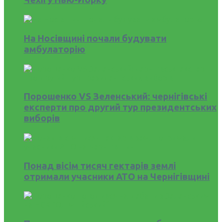
На Носівщині почали будувати
амбулаторію
Порошенко VS Зеленський: чернігівські
експерти про другий тур президентських
виборів
Понад вісім тисяч гектарів землі
отримали учасники АТО на Чернігівщині