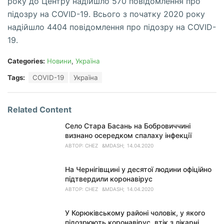
року до Центру надійшло 570 повідомлення про
підозру на COVID-19. Всього з початку 2020 року
надійшло 4404 повідомлення про підозру на COVID-
19.
Categories:
Новини
,
Україна
Tags:
COVID-19
Україна
Related Content
Село Стара Басань на Бобровиччині
визнано осередком спалаху інфекції
АВТОР:
CHEZ
14.04.2020
На Чернігівщині у десятої людини офіційно
підтвердили коронавірус
АВТОР:
CHEZ
14.04.2020
У Корюківському районі чоловік, у якого
підозрюють коронавірус, втік з лікарні