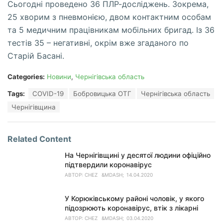
Сьогодні проведено 36 ПЛР-досліджень. Зокрема,
25 хворим з пневмонією, двом контактним особам
та 5 медичним працівникам мобільних бригад. Із 36
тестів 35 – негативні, окрім вже згаданого по
Старій Басані.
Categories:
Новини
,
Чернігівська область
Tags:
COVID-19
Бобровицька ОТГ
Чернігівська область
Чернігівщина
Related Content
На Чернігівщині у десятої людини офіційно
підтвердили коронавірус
АВТОР:
CHEZ
14.04.2020
У Корюківському районі чоловік, у якого
підозрюють коронавірус, втік з лікарні
АВТОР:
CHEZ
03.04.2020