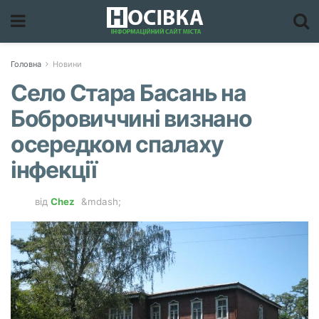
Головна
Новини
Село Стара Басань на
Бобровиччині визнано
осередком спалаху
інфекції
від
Chez