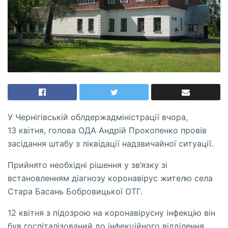
У Чернігівській облдержадміністрації вчора,
13 квітня, голова ОДА Андрій Прокопенко провів
засідання штабу з ліквідації надзвичайної ситуації.
Прийнято необхідні рішення у зв’язку зі
встановленням діагнозу коронавірус жителю села
Стара Басань Бобровицької ОТГ.
12 квітня з підозрою на коронавірусну інфекцію він
був госпіталізований до інфекційного відділення