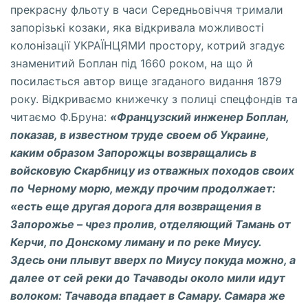
прекрасну фльоту в часи Середньовіччя тримали
запорізькі козаки, яка відкривала можливості
колонізації УКРАЇНЦЯМИ простору, котрий згадує
знаменитий Боплан під 1660 роком, на що й
посилається автор вище згаданого видання 1879
року. Відкриваємо книжечку з полиці спецфондів та
читаємо Ф.Бруна:
«Французский инженер Боплан,
показав, в известном труде своем об Украине,
каким образом Запорожцы возвращались в
войсковую Скарбницу из отважных походов своих
по Черному морю, между прочим продолжает:
«есть еще другая дорога для возвращения в
Запорожье
–
чрез пролив, отделяющий Тамань от
Керчи, по Донскому лиману и по реке Миусу.
Здесь они плывут вверх по М
иусу покуда можно, а
далее от сей реки до Тачаводы около мили идут
волоком:
Тачавода впадает в Самару. Самара же