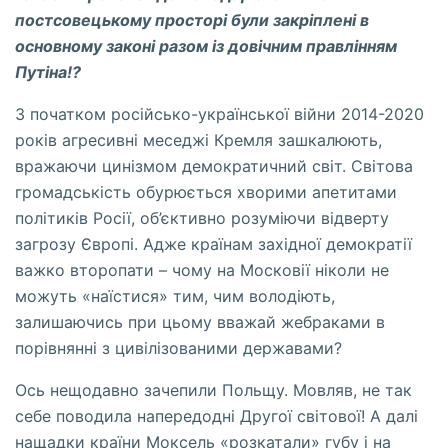
постсовецькому просторі були закріплені в
основному законі разом
i
з довічним правлінням
Путіна!?
З початком російсько-української війни 2014-2020
років агресивні меседжі Кремля зашкалюють,
вражаючи цинізмом демократичний світ. Світова
громадськість обурюється хворими апетитами
політиків Росії, об’єктивно розуміючи відверту
загрозу Європі. Адже країнам західної демократії
важко второпати – чому на Московії ніколи не
можуть «наїстися» тим, чим володіють,
залишаючись при цьому вважай жебраками в
порівнянні з цивілізованими державами?
Ось нещодавно зачепили Польщу. Мовляв, не так
себе поводила напередодні Другої світової! А далі
нащадки країни Моксель «розкатали» губу і на