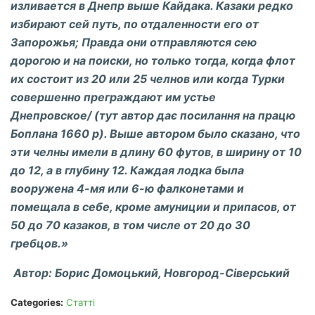
изливается в Днепр выше Кайдака. Казаки редко
избирают сей путь, по отдаленности его от
Запорожья; Правда они отправляются сею
дорогою и на поиски, но только тогда, когда флот
их состоит из 20 или 25 челнов или когда Турки
совершенно преграждают им устье
Днепровское/
(
тут автор
дає посил
ання на працю
Боплана 1660 р). Выше автором было сказано, что
эти челны имели в длину 60 футов, в ширину от 10
до 12, а в глубину 12. Каждая лодка была
вооружена 4-мя или 6-ю фалконетами и
помещала в себе, кроме амуниции и припасов, от
50 до 70 казаков, в том числе от 20 до 30
гребцов
.»
Автор: Борис Домоцький, Новгород-Сіверський
Categories:
Статті