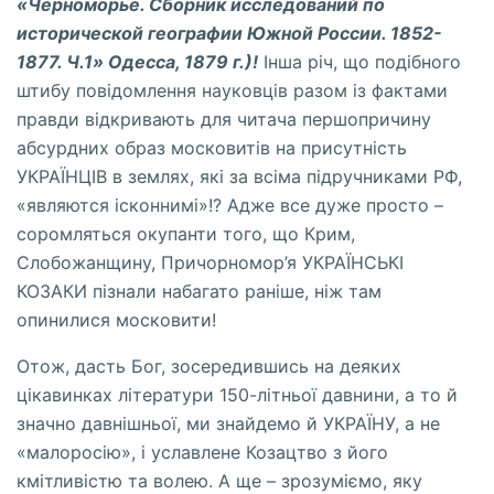
«Черноморье. Сборник исследований по
исторической географии Южной России. 1852-
1877. Ч.1» Одесса, 1879 г.)!
Інша річ, що подібного
штибу повідомлення науковців разом iз фактами
правди відкривають для читача першопричину
абсурдних образ московитів на присутність
УКРАЇНЦІВ в землях, які за всіма підручниками РФ,
«являются ісконнимі»!? Адже все дуже просто –
соромляться окупанти того, що Крим,
Слобожанщину, Причорномор’я УКРАЇНСЬКI
КОЗАКИ пізнали набагато раніше, ніж там
опинилися московити!
Отож, дасть Бог, зосередившись на деяких
цікавинках літератури 150-літньої давнини, а то й
значно давнішньої, ми знайдемо й УКРАЇНУ, а не
«малоросію», і уславлене Козацтво з його
кмітливістю та волею. А ще – зрозуміємо, яку