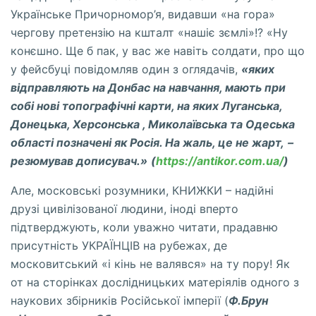
Українське Причорномор’я, видавши «на гора»
чергову претензію на кшталт «нашіє зємлі»!? «Ну
конєшно. Ще б пак, у вас же навіть солдати, про що
у фейсбуці повідомляв один з оглядaчів,
«яких
відправляють на Донбас на навчання, мають при
собі нові топографічні карти, на яких Луганська,
Донецька, Херсонська , Миколаївська та Одеська
області позначені як Росія. На жаль, це не жарт,
–
резюмував дописувач.»
(
https://antikor.com.ua/
)
Але, московські розумники, КНИЖКИ – надійні
друзі цивілізованої людини, іноді вперто
підтверджують, коли уважно читати, прaдавню
присутність УКРАЇНЦІВ на рубежах, де
московитський «і кінь не валявся» на ту пору! Як
от на сторінках дослідницьких матеріялів одного з
наукових збірників Російської імперії (
Ф.Брун