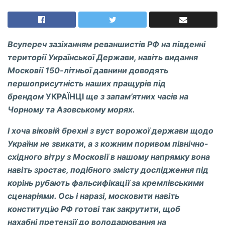
Всупереч зазіханням реваншистів РФ на південні
території Української Держави, навіть видання
Московії 150-літньої давнини доводять
першоприсутність наших пращурів під
брендом
УКРАЇНЦІ
ще з запам’ятних часів на
Чорному та Аз
o
вському морях.
І хоча віковій брехні з вуст ворожої держави щодо
України не звикати, а з кожним поривом північно-
східного вітру з Московії в нашому напрямку вона
навіть зростає, подібного змісту дослідження під
корінь рубають фальсифікації за кремлівськими
сценаріями. Ось і наразі, московити нав
i
ть
конституцію РФ готові так закрутити, щоб
нахабн
i
претензії до володарювання на